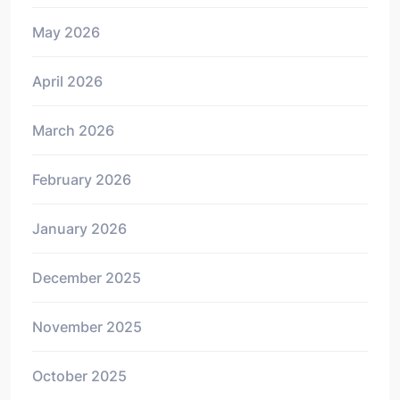
May 2026
April 2026
March 2026
February 2026
January 2026
December 2025
November 2025
October 2025