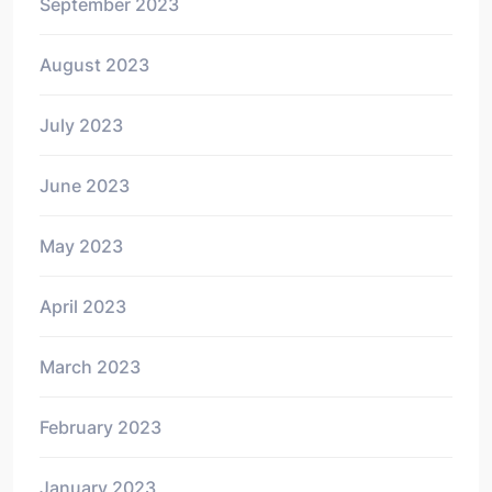
September 2023
August 2023
July 2023
June 2023
May 2023
April 2023
March 2023
February 2023
January 2023