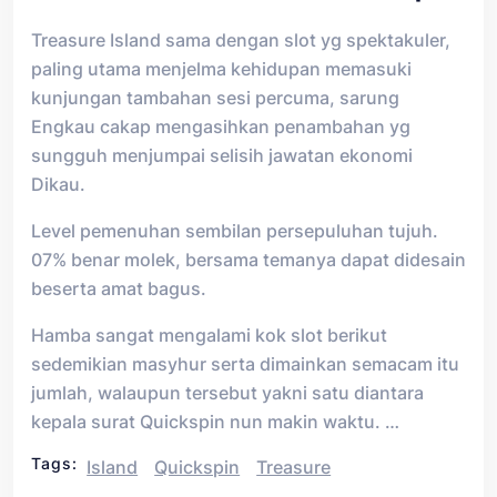
Treasure Island sama dengan slot yg spektakuler,
paling utama menjelma kehidupan memasuki
kunjungan tambahan sesi percuma, sarung
Engkau cakap mengasihkan penambahan yg
sungguh menjumpai selisih jawatan ekonomi
Dikau.
Level pemenuhan sembilan persepuluhan tujuh.
07% benar molek, bersama temanya dapat didesain
beserta amat bagus.
Hamba sangat mengalami kok slot berikut
sedemikian masyhur serta dimainkan semacam itu
jumlah, walaupun tersebut yakni satu diantara
kepala surat Quickspin nun makin waktu. …
Tags:
Island
Quickspin
Treasure