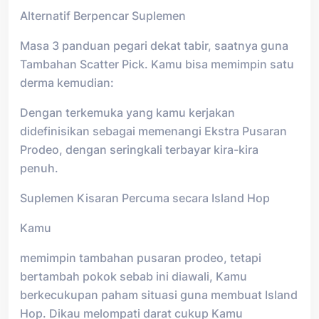
Alternatif Berpencar Suplemen
Masa 3 panduan pegari dekat tabir, saatnya guna
Tambahan Scatter Pick. Kamu bisa memimpin satu
derma kemudian:
Dengan terkemuka yang kamu kerjakan
didefinisikan sebagai memenangi Ekstra Pusaran
Prodeo, dengan seringkali terbayar kira-kira
penuh.
Suplemen Kisaran Percuma secara Island Hop
Kamu
memimpin tambahan pusaran prodeo, tetapi
bertambah pokok sebab ini diawali, Kamu
berkecukupan paham situasi guna membuat Island
Hop. Dikau melompati darat cukup Kamu