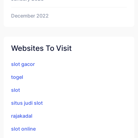
December 2022
Websites To Visit
slot gacor
togel
slot
situs judi slot
rajakadal
slot online