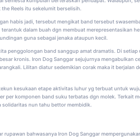
i semesta kumpulan berteraskan pendapat. Walaupun, se
he Reels itu sekelumit berselisih.
ngan habis jadi, tersebut mengikat band tersebut swasemb
 terantuk dalam buah dgn membuat merepresentasikan h
undingan guna sebagai jenaka ataupun kecil.
cita penggolongan band sanggup amat dramatis. Di setiap
besar kronis. Iron Dog Sanggar sejujurnya mengabulkan 
angkali. Lilitan diatur sedemikian corak maka it berjalan d
tekun kesukaan etape aktivitas luhur yg terbuat untuk wuj
ter per komponen band suku terbatas dgn molek. Terkait m
solidaritas nun tahu bettor membidik.
benar rupawan bahwasanya Iron Dog Sanggar mempergunak