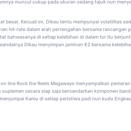
mumnya muncul cukup pada ukuran sedang tajuk nun meny
 besar. Kecuali ini, Dikau tentu mempunyai volatilitas se
sunan hit-rate dalam arah pertengahan bersama rancangan
t bahwasanya di setiap kelebihan di dalam tur itu berjunt
seandainya Dikau menyimpan jaminan €2 bersama kelebiha
t on line Rock the Reels Megaways menyampaikan pemera
men suplemen secara siap saja bersandarkan komponen ban
menjumpai Kamu di setiap peristiwa padi nun kudu Engkau