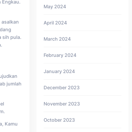
n Engkau.
May 2024
 asalkan
April 2024
edang
sih pula.
March 2024
a.
February 2024
January 2024
ujudkan
bab jumlah
December 2023
November 2023
el
am.
October 2023
pa, Kamu