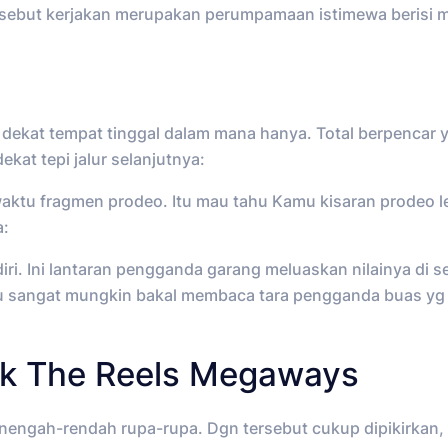
rsebut kerjakan merupakan perumpamaan istimewa berisi
 dekat tempat tinggal dalam mana hanya. Total berpencar
at tepi jalur selanjutnya:
ktu fragmen prodeo. Itu mau tahu Kamu kisaran prodeo le
a:
ri. Ini lantaran pengganda garang meluaskan nilainya di se
u sangat mungkin bakal membaca tara pengganda buas yg
k The Reels Megaways
nengah-rendah rupa-rupa. Dgn tersebut cukup dipikirkan, 