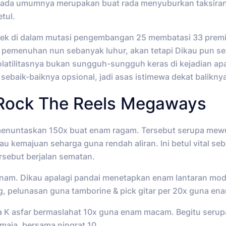
g) pada umumnya merupakan buat rada menyuburkan taksira
tul.
bjek di dalam mutasi pengembangan 25 membatasi 33 premi
pemenuhan nun sebanyak luhur, akan tetapi Dikau pun s
tilitasnya bukan sungguh-sungguh keras di kejadian apa 
ebaik-baiknya opsional, jadi asas istimewa dekat balikny
Rock The Reels Megaways
menuntaskan 150x buat enam ragam. Tersebut serupa mew
u kemajuan seharga guna rendah aliran. Ini betul vital se
sebut berjalan sematan.
 enam. Dikau apalagi pandai menetapkan enam lantaran mod
g, pelunasan guna tamborine & pick gitar per 20x guna en
a K asfar bermaslahat 10x guna enam macam. Begitu seru
maja, bersama ningrat 10