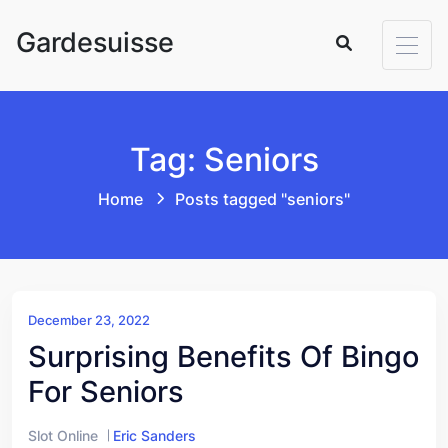
Skip to content
Gardesuisse
Tag: Seniors
Home
Posts tagged "seniors"
December 23, 2022
Surprising Benefits Of Bingo
For Seniors
Slot Online
Eric Sanders