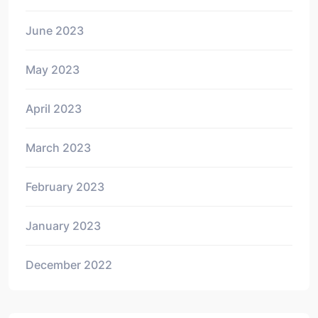
June 2023
May 2023
April 2023
March 2023
February 2023
January 2023
December 2022