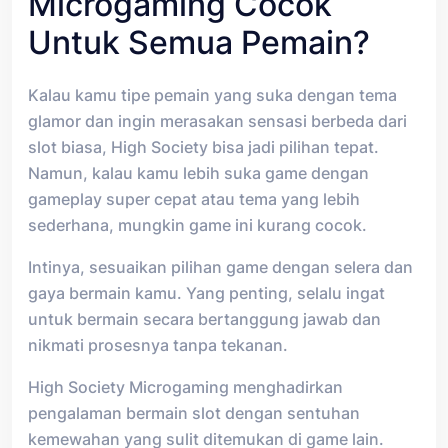
Microgaming Cocok
Untuk Semua Pemain?
Kalau kamu tipe pemain yang suka dengan tema
glamor dan ingin merasakan sensasi berbeda dari
slot biasa, High Society bisa jadi pilihan tepat.
Namun, kalau kamu lebih suka game dengan
gameplay super cepat atau tema yang lebih
sederhana, mungkin game ini kurang cocok.
Intinya, sesuaikan pilihan game dengan selera dan
gaya bermain kamu. Yang penting, selalu ingat
untuk bermain secara bertanggung jawab dan
nikmati prosesnya tanpa tekanan.
High Society Microgaming menghadirkan
pengalaman bermain slot dengan sentuhan
kemewahan yang sulit ditemukan di game lain.