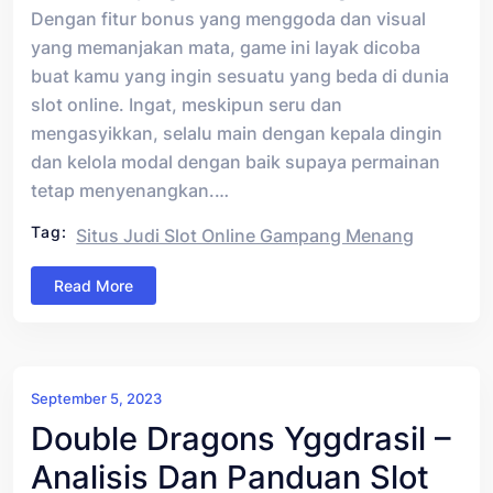
Dengan fitur bonus yang menggoda dan visual
yang memanjakan mata, game ini layak dicoba
buat kamu yang ingin sesuatu yang beda di dunia
slot online. Ingat, meskipun seru dan
mengasyikkan, selalu main dengan kepala dingin
dan kelola modal dengan baik supaya permainan
tetap menyenangkan.…
Tag:
Situs Judi Slot Online Gampang Menang
Read More
September 5, 2023
Double Dragons Yggdrasil –
Analisis Dan Panduan Slot