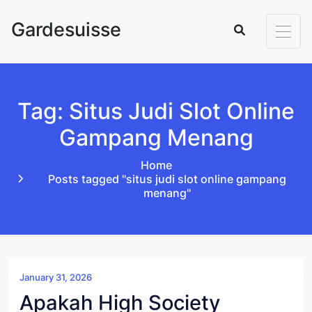
Skip to content
Gardesuisse
Tag: Situs Judi Slot Online
Gampang Menang
Home
Posts tagged "situs judi slot online gampang
menang"
January 31, 2026
Apakah High Society