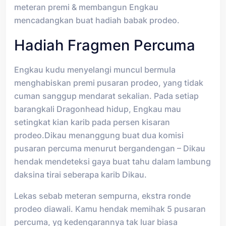
meteran premi & membangun Engkau
mencadangkan buat hadiah babak prodeo.
Hadiah Fragmen Percuma
Engkau kudu menyelangi muncul bermula
menghabiskan premi pusaran prodeo, yang tidak
cuman sanggup mendarat sekalian. Pada setiap
barangkali Dragonhead hidup, Engkau mau
setingkat kian karib pada persen kisaran
prodeo.Dikau menanggung buat dua komisi
pusaran percuma menurut bergandengan – Dikau
hendak mendeteksi gaya buat tahu dalam lambung
daksina tirai seberapa karib Dikau.
Lekas sebab meteran sempurna, ekstra ronde
prodeo diawali. Kamu hendak memihak 5 pusaran
percuma, yg kedengarannya tak luar biasa