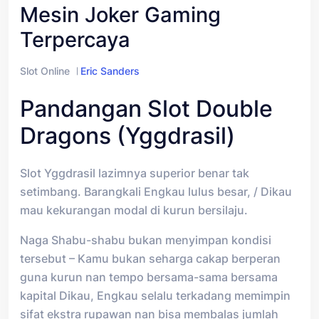
Mesin Joker Gaming
Terpercaya
Slot Online
Eric Sanders
Pandangan Slot Double
Dragons (Yggdrasil)
Slot Yggdrasil lazimnya superior benar tak
setimbang. Barangkali Engkau lulus besar, / Dikau
mau kekurangan modal di kurun bersilaju.
Naga Shabu-shabu bukan menyimpan kondisi
tersebut – Kamu bukan seharga cakap berperan
guna kurun nan tempo bersama-sama bersama
kapital Dikau, Engkau selalu terkadang memimpin
sifat ekstra rupawan nan bisa membalas jumlah