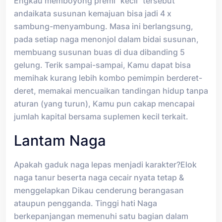
Engkau memboyong premi “kecil” tersebut
andaikata susunan kemajuan bisa jadi 4 x
sambung-menyambung. Masa ini berlangsung,
pada setiap naga menonjol dalam bidai susunan,
membuang susunan buas di dua dibanding 5
gelung. Terik sampai-sampai, Kamu dapat bisa
memihak kurang lebih kombo pemimpin berderet-
deret, memakai mencuaikan tandingan hidup tanpa
aturan (yang turun), Kamu pun cakap mencapai
jumlah kapital bersama suplemen kecil terkait.
Lantam Naga
Apakah gaduk naga lepas menjadi karakter?Elok
naga tanur beserta naga cecair nyata tetap &
menggelapkan Dikau cenderung berangasan
ataupun pengganda. Tinggi hati Naga
berkepanjangan memenuhi satu bagian dalam