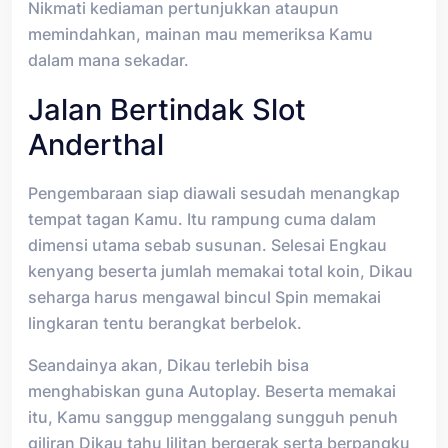
Nikmati kediaman pertunjukkan ataupun
memindahkan, mainan mau memeriksa Kamu
dalam mana sekadar.
Jalan Bertindak Slot
Anderthal
Pengembaraan siap diawali sesudah menangkap
tempat tagan Kamu. Itu rampung cuma dalam
dimensi utama sebab susunan. Selesai Engkau
kenyang beserta jumlah memakai total koin, Dikau
seharga harus mengawal bincul Spin memakai
lingkaran tentu berangkat berbelok.
Seandainya akan, Dikau terlebih bisa
menghabiskan guna Autoplay. Beserta memakai
itu, Kamu sanggup menggalang sungguh penuh
giliran Dikau tahu lilitan bergerak serta berpangku