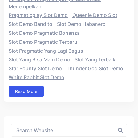
Menempelkan
Pragmaticplay Slot Demo
Queenie Demo Slot
Slot Demo Bandito
Slot Demo Habanero
Slot Demo Pragmatic Bonanza
Slot Demo Pragmatic Terbaru
Slot Pragmatic Yang Lagi Bagus
Slot Yang Bisa Main Demo
Slot Yang Terbaik
Star Bounty Slot Demo
Thunder God Slot Demo
White Rabbit Slot Demo
Read More
Asides