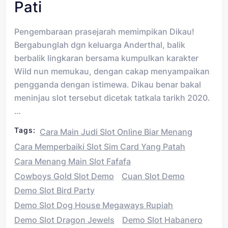
Pati
Pengembaraan prasejarah memimpikan Dikau!
Bergabunglah dgn keluarga Anderthal, balik
berbalik lingkaran bersama kumpulkan karakter
Wild nun memukau, dengan cakap menyampaikan
pengganda dengan istimewa. Dikau benar bakal
meninjau slot tersebut dicetak tatkala tarikh 2020.
…
Tags:
Cara Main Judi Slot Online Biar Menang
Cara Memperbaiki Slot Sim Card Yang Patah
Cara Menang Main Slot Fafafa
Cowboys Gold Slot Demo
Cuan Slot Demo
Demo Slot Bird Party
Demo Slot Dog House Megaways Rupiah
Demo Slot Dragon Jewels
Demo Slot Habanero