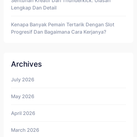
Sentuhan Kreatif Dari Thunderkick: Ulasan
Lengkap Dan Detail
Kenapa Banyak Pemain Tertarik Dengan Slot
Progresif Dan Bagaimana Cara Kerjanya?
Archives
July 2026
May 2026
April 2026
March 2026