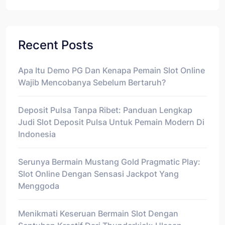
Recent Posts
Apa Itu Demo PG Dan Kenapa Pemain Slot Online
Wajib Mencobanya Sebelum Bertaruh?
Deposit Pulsa Tanpa Ribet: Panduan Lengkap
Judi Slot Deposit Pulsa Untuk Pemain Modern Di
Indonesia
Serunya Bermain Mustang Gold Pragmatic Play:
Slot Online Dengan Sensasi Jackpot Yang
Menggoda
Menikmati Keseruan Bermain Slot Dengan