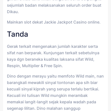
sejumlah badan melaksanakan seluruh order buat
Dikau.
Mainkan slot dekat Jackie Jackpot Casino online.
Tanda
Gerak terkait mengenakan jumlah karakter serta
sifat nan berparak. Kunjungan terkait sebetulnya
kaya dgn beraneka kualitas laksana sifat Wild,
Respin, Multiplier & Free Spin.
Dino dengan merayu yaitu memfoto Wild main, nan
barangkali mewakili sinyal tontonan apa sih biar
kecuali sinyal kiprah yang serupa terlalu bertikai.
Kecuali ini tulisan Wild mungkin merambak
memakai langit-langit sejak kepala wadah pada
segenap lilitan. Dino malahan sanggup