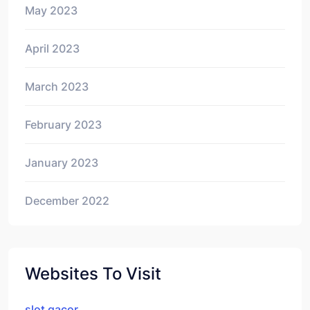
May 2023
April 2023
March 2023
February 2023
January 2023
December 2022
Websites To Visit
slot gacor