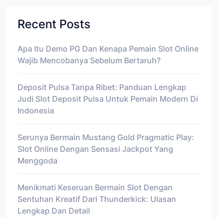
Recent Posts
Apa Itu Demo PG Dan Kenapa Pemain Slot Online
Wajib Mencobanya Sebelum Bertaruh?
Deposit Pulsa Tanpa Ribet: Panduan Lengkap
Judi Slot Deposit Pulsa Untuk Pemain Modern Di
Indonesia
Serunya Bermain Mustang Gold Pragmatic Play:
Slot Online Dengan Sensasi Jackpot Yang
Menggoda
Menikmati Keseruan Bermain Slot Dengan
Sentuhan Kreatif Dari Thunderkick: Ulasan
Lengkap Dan Detail