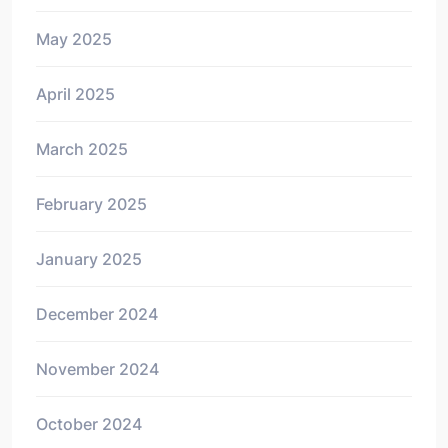
May 2025
April 2025
March 2025
February 2025
January 2025
December 2024
November 2024
October 2024