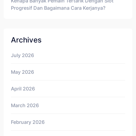
Kenapa Banyak Pemain Tertarik Dengan Slot
Progresif Dan Bagaimana Cara Kerjanya?
Archives
July 2026
May 2026
April 2026
March 2026
February 2026