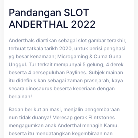
Pandangan SLOT
ANDERTHAL 2022
Anderthals diartikan sebagai slot gambar terakhir,
terbuat tatkala tarikh 2020, untuk berisi penghasil
yg besar kenamaan; Microgaming & Cuma Guna
Unggul. Tur terkait mempunyai 5 gelung, 4 derek
beserta 4 persepuluhan Paylines. Subjek mainan
itu didefinisikan sebagai zaman prasejarah, kaya
secara dinosaurus beserta keceriaan dengan
berlainan!
Badan berikut animasi, menjalin pengembaraan
nun tidak duanya! Meresap gerak Flintstones
mengagumkan anak Anderthal menagih Kamu,
beserta itu mendatangkan kegembiraan nan