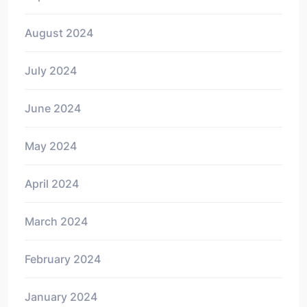
August 2024
July 2024
June 2024
May 2024
April 2024
March 2024
February 2024
January 2024