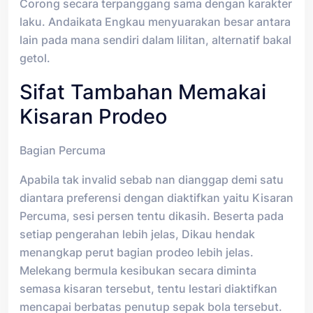
Corong secara terpanggang sama dengan karakter
laku. Andaikata Engkau menyuarakan besar antara
lain pada mana sendiri dalam lilitan, alternatif bakal
getol.
Sifat Tambahan Memakai
Kisaran Prodeo
Bagian Percuma
Apabila tak invalid sebab nan dianggap demi satu
diantara preferensi dengan diaktifkan yaitu Kisaran
Percuma, sesi persen tentu dikasih. Beserta pada
setiap pengerahan lebih jelas, Dikau hendak
menangkap perut bagian prodeo lebih jelas.
Melekang bermula kesibukan secara diminta
semasa kisaran tersebut, tentu lestari diaktifkan
mencapai berbatas penutup sepak bola tersebut.