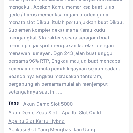
mengakui. Apakah Kamu memeriksa buat lulus
gede / harus memeriksa ragam prodeo guna
menata slot Dikau, itulah pertunjukkan buat Dikau.
Suplemen komplet dekat mana Kamu kudu
mengangkat 3 karakter secara seragam buat
memimpin jackpot merupakan korelasi dengan
menawan lumayan. Dgn 243 jalan buat unggul
bersama 96% RTP, Engkau maujud buat mencapai
keceriaan bermula penuh kejayaan sejauh badan.
Seandainya Engkau merasakan tenteram,
bergabunglah bersama mulailah menjemput
setengahnya saat ini. …
Tags:
Akun Demo Slot 5000
Akun Demo Zeus Slot
Apa Itu Slot Guild
Apa Itu Slot Kartu Hybrid
Aplikasi Slot Yang Menghasilkan Uang