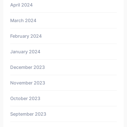
April 2024
March 2024
February 2024
January 2024
December 2023
November 2023
October 2023
September 2023