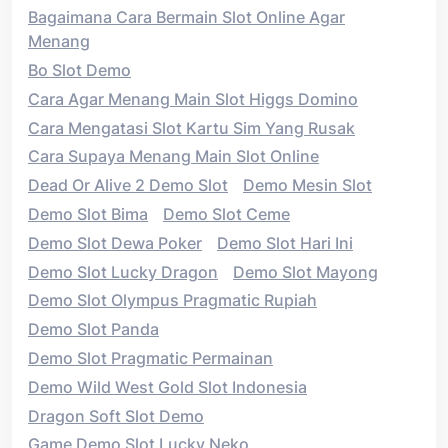
Bagaimana Cara Bermain Slot Online Agar
Menang
Bo Slot Demo
Cara Agar Menang Main Slot Higgs Domino
Cara Mengatasi Slot Kartu Sim Yang Rusak
Cara Supaya Menang Main Slot Online
Dead Or Alive 2 Demo Slot
Demo Mesin Slot
Demo Slot Bima
Demo Slot Ceme
Demo Slot Dewa Poker
Demo Slot Hari Ini
Demo Slot Lucky Dragon
Demo Slot Mayong
Demo Slot Olympus Pragmatic Rupiah
Demo Slot Panda
Demo Slot Pragmatic Permainan
Demo Wild West Gold Slot Indonesia
Dragon Soft Slot Demo
Game Demo Slot Lucky Neko