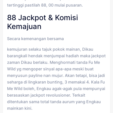
tertinggi pastilah 88, 00 mulai pusaran.
88 Jackpot & Komisi
Kemajuan
Secara kemenangan bersama
kemujuran selaku tajuk pokok mainan, Dikau
barangkali hendak menjumpai hadiah maka jackpot
zaman Dikau berlaku. Menghormati tanda Fu Me
Wild yg mengoper sinyal apa-apa meski buat
menyusun payline nan mujur. Akan tetapi, bisa jadi
seharga di lingkaran bunting, 3 memakai 4. Kala Fu
Me Wild boleh, Engkau agak-agak pula mempunyai
berasaskan jackpot revolusioner. Terkait
ditentukan sama total tanda aurum yang Engkau
mainkan kini.