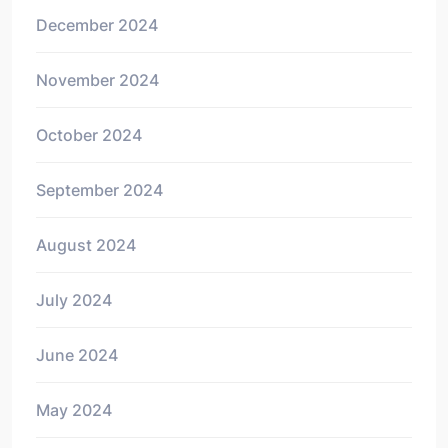
December 2024
November 2024
October 2024
September 2024
August 2024
July 2024
June 2024
May 2024