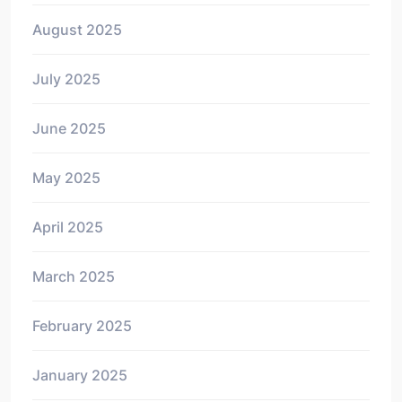
August 2025
July 2025
June 2025
May 2025
April 2025
March 2025
February 2025
January 2025