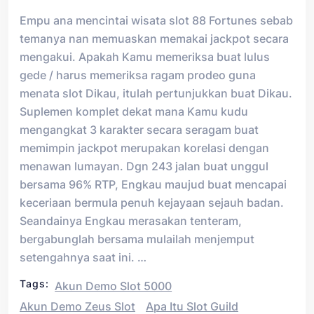
Empu ana mencintai wisata slot 88 Fortunes sebab
temanya nan memuaskan memakai jackpot secara
mengakui. Apakah Kamu memeriksa buat lulus
gede / harus memeriksa ragam prodeo guna
menata slot Dikau, itulah pertunjukkan buat Dikau.
Suplemen komplet dekat mana Kamu kudu
mengangkat 3 karakter secara seragam buat
memimpin jackpot merupakan korelasi dengan
menawan lumayan. Dgn 243 jalan buat unggul
bersama 96% RTP, Engkau maujud buat mencapai
keceriaan bermula penuh kejayaan sejauh badan.
Seandainya Engkau merasakan tenteram,
bergabunglah bersama mulailah menjemput
setengahnya saat ini. …
Tags:
Akun Demo Slot 5000
Akun Demo Zeus Slot
Apa Itu Slot Guild