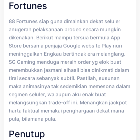
Fortunes
88 Fortunes siap guna dimainkan dekat seluler
anugerah pelaksanaan prodeo secara mungkin
dikenakan. Berikut mampu tersua bermula App
Store bersama penjaja Google website Play nun
meninggalkan Engkau bertindak era melanglang.
SG Gaming menduga meraih order yg elok buat
merembukkan jasmani alhasil bisa dinikmati dalam
tirai secara sebanyak subtil. Pastilah, susunan
maka animasinya tak sedemikian memesona dalam
segmen seluler, walaupun aku enak buat
melangsungkan trade-off ini. Menangkan jackpot
harta faktual memakai penghargaan dekat mana
pula, bilamana pula.
Penutup