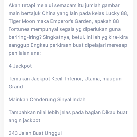
Akan tetapi melalui semacam itu jumlah gambar
main bertajuk China yang lain pada kelas Lucky 88,
Tiger Moon maka Emperor’s Garden, apakah 88
Fortunes mempunyai segala yg diperlukan guna
beriring-iring? Singkatnya, betul. Ini lah yg kira-kira
sanggup Engkau perkiraan buat dipelajari meresap
penilaian ana:
4 Jackpot
Temukan Jackpot Kecil, Inferior, Utama, maupun
Grand
Mainkan Cenderung Sinyal Indah
Tambahkan nilai lebih jelas pada bagian Dikau buat
angin jackpot
243 Jalan Buat Unggul