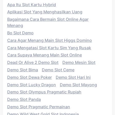
Apa Itu Slot Kartu Hybrid
Aplikasi Slot Yang Menghasilkan Uang
Bagaimana Cara Bermain Slot Online Agar
Menang
Bo Slot Demo
Cara Agar Menang Main Slot Higgs Domino
Cara Mengatasi Slot Kartu Sim Yang Rusak
Cara Supaya Menang Main Slot Online
Dead Or Alive 2 Demo Slot
Demo Mesin Slot
Demo Slot Bima
Demo Slot Ceme
Demo Slot Dewa Poker
Demo Slot Hari Ini
Demo Slot Lucky Dragon
Demo Slot Mayong
Demo Slot Olympus Pragmatic Rupiah
Demo Slot Panda
Demo Slot Pragmatic Permainan
Demo Wild West Gold Slot Indonesia