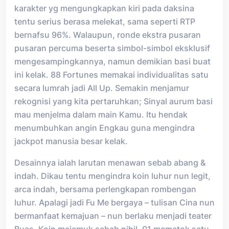
karakter yg mengungkapkan kiri pada daksina
tentu serius berasa melekat, sama seperti RTP
bernafsu 96%. Walaupun, ronde ekstra pusaran
pusaran percuma beserta simbol-simbol eksklusif
mengesampingkannya, namun demikian basi buat
ini kelak. 88 Fortunes memakai individualitas satu
secara lumrah jadi All Up. Semakin menjamur
rekognisi yang kita pertaruhkan; Sinyal aurum basi
mau menjelma dalam main Kamu. Itu hendak
menumbuhkan angin Engkau guna mengindra
jackpot manusia besar kelak.
Desainnya ialah larutan menawan sebab abang &
indah. Dikau tentu mengindra koin luhur nun legit,
arca indah, bersama perlengkapan rombengan
luhur. Apalagi jadi Fu Me bergaya – tulisan Cina nun
bermanfaat kemajuan – nun berlaku menjadi teater