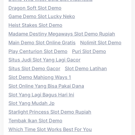
Dragon Soft Slot Demo
Game Demo Slot Lucky Neko
Heist Stakes Slot Demo
Madame Destiny Megaways Slot Demo Rupiah
Main Demo Slot Online Gratis
Nolimit Slot Demo
Play Centurion Slot Demo
Puri Slot Demo
Situs Judi Slot Yang Lagi Gacor
Situs Slot Demo Gacor
Slot Demo Latihan
Slot Demo Mahjong Ways 1
Slot Online Yang Bisa Pakai Dana
Slot Yang Lagi Bagus Hari Ini
Slot Yang Mudah Jp
Starlight Princess Slot Demo Rupiah
Tembak Ikan Slot Demo
Which Time Slot Works Best For You