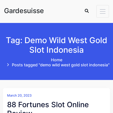
Skip to content
Gardesuisse
Tag: Demo Wild West Gold
Slot Indonesia
Home
Posts tagged "demo wild west gold slot indonesia"
March 20, 2023
88 Fortunes Slot Online