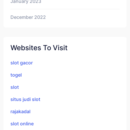
January 2023
December 2022
Websites To Visit
slot gacor
togel
slot
situs judi slot
rajakadal
slot online