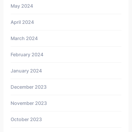
May 2024
April 2024
March 2024
February 2024
January 2024
December 2023
November 2023
October 2023