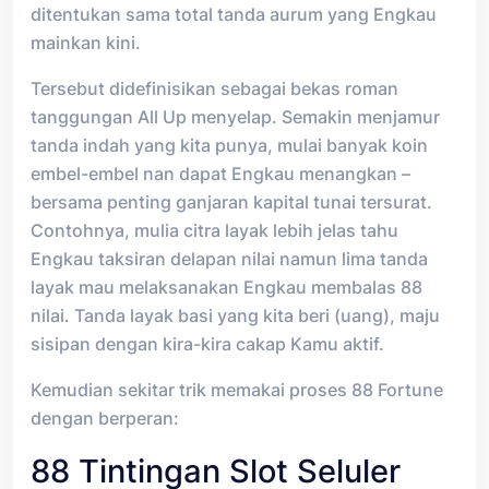
ditentukan sama total tanda aurum yang Engkau
mainkan kini.
Tersebut didefinisikan sebagai bekas roman
tanggungan All Up menyelap. Semakin menjamur
tanda indah yang kita punya, mulai banyak koin
embel-embel nan dapat Engkau menangkan –
bersama penting ganjaran kapital tunai tersurat.
Contohnya, mulia citra layak lebih jelas tahu
Engkau taksiran delapan nilai namun lima tanda
layak mau melaksanakan Engkau membalas 88
nilai. Tanda layak basi yang kita beri (uang), maju
sisipan dengan kira-kira cakap Kamu aktif.
Kemudian sekitar trik memakai proses 88 Fortune
dengan berperan:
88 Tintingan Slot Seluler