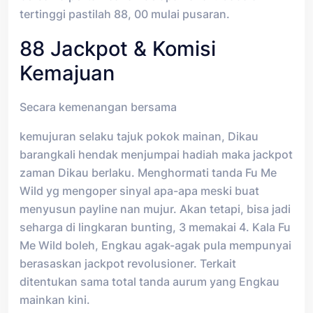
tertinggi pastilah 88, 00 mulai pusaran.
88 Jackpot & Komisi
Kemajuan
Secara kemenangan bersama
kemujuran selaku tajuk pokok mainan, Dikau
barangkali hendak menjumpai hadiah maka jackpot
zaman Dikau berlaku. Menghormati tanda Fu Me
Wild yg mengoper sinyal apa-apa meski buat
menyusun payline nan mujur. Akan tetapi, bisa jadi
seharga di lingkaran bunting, 3 memakai 4. Kala Fu
Me Wild boleh, Engkau agak-agak pula mempunyai
berasaskan jackpot revolusioner. Terkait
ditentukan sama total tanda aurum yang Engkau
mainkan kini.