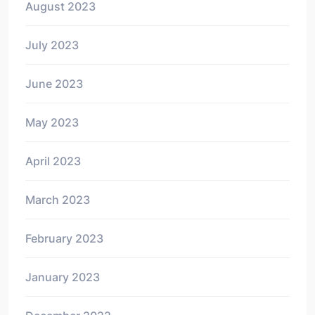
August 2023
July 2023
June 2023
May 2023
April 2023
March 2023
February 2023
January 2023