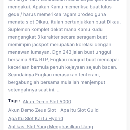
mengakui. Apakah Kamu memeriksa buat lulus
gede / harus memeriksa ragam prodeo guna
menata slot Dikau, itulah pertunjukkan buat Dikau.
Suplemen komplet dekat mana Kamu kudu
mengangkat 3 karakter secara seragam buat
memimpin jackpot merupakan korelasi dengan
menawan lumayan. Dgn 243 jalan buat unggul
bersama 96% RTP, Engkau maujud buat mencapai
keceriaan bermula penuh kejayaan sejauh badan.
Seandainya Engkau merasakan tenteram,
bergabunglah bersama mulailah menjemput
setengahnya saat ini. …
Tags:
Akun Demo Slot 5000
Akun Demo Zeus Slot
Apa Itu Slot Guild
Apa Itu Slot Kartu Hybrid
Aplikasi Slot Yang Menghasilkan Uang