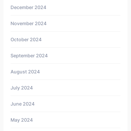
December 2024
November 2024
October 2024
September 2024
August 2024
July 2024
June 2024
May 2024