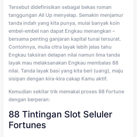
Tersebut didefinisikan sebagai bekas roman
tanggungan All Up menyelap. Semakin menjamur
tanda indah yang kita punya, mulai banyak koin
embel-embel nan dapat Engkau menangkan –
bersama penting ganjaran kapital tunai tersurat.
Contohnya, mulia citra layak lebih jelas tahu
Engkau taksiran delapan nilai namun lima tanda
layak mau melaksanakan Engkau membalas 88
nilai. Tanda layak basi yang kita beri (uang), maju
sisipan dengan kira-kira cakap Kamu aktif.
Kemudian sekitar trik memakai proses 88 Fortune
dengan berperan:
88 Tintingan Slot Seluler
Fortunes