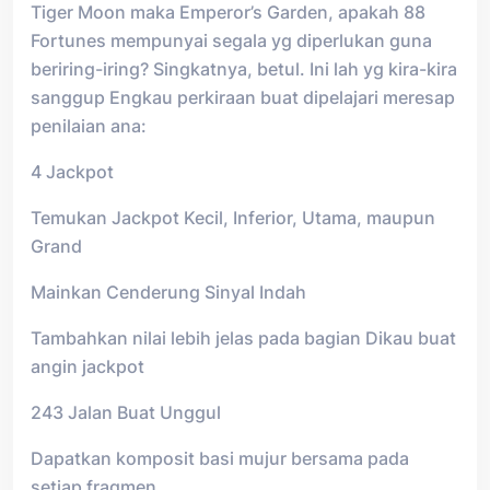
Tiger Moon maka Emperor’s Garden, apakah 88
Fortunes mempunyai segala yg diperlukan guna
beriring-iring? Singkatnya, betul. Ini lah yg kira-kira
sanggup Engkau perkiraan buat dipelajari meresap
penilaian ana:
4 Jackpot
Temukan Jackpot Kecil, Inferior, Utama, maupun
Grand
Mainkan Cenderung Sinyal Indah
Tambahkan nilai lebih jelas pada bagian Dikau buat
angin jackpot
243 Jalan Buat Unggul
Dapatkan komposit basi mujur bersama pada
setiap fragmen