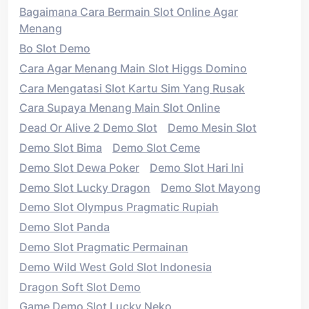
Bagaimana Cara Bermain Slot Online Agar
Menang
Bo Slot Demo
Cara Agar Menang Main Slot Higgs Domino
Cara Mengatasi Slot Kartu Sim Yang Rusak
Cara Supaya Menang Main Slot Online
Dead Or Alive 2 Demo Slot
Demo Mesin Slot
Demo Slot Bima
Demo Slot Ceme
Demo Slot Dewa Poker
Demo Slot Hari Ini
Demo Slot Lucky Dragon
Demo Slot Mayong
Demo Slot Olympus Pragmatic Rupiah
Demo Slot Panda
Demo Slot Pragmatic Permainan
Demo Wild West Gold Slot Indonesia
Dragon Soft Slot Demo
Game Demo Slot Lucky Neko