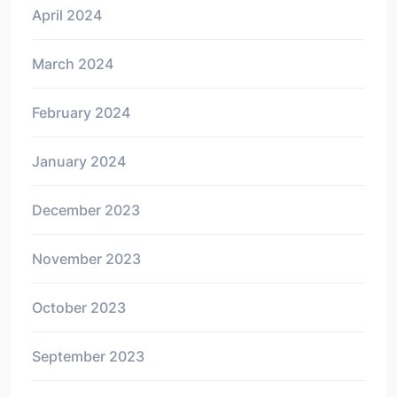
April 2024
March 2024
February 2024
January 2024
December 2023
November 2023
October 2023
September 2023