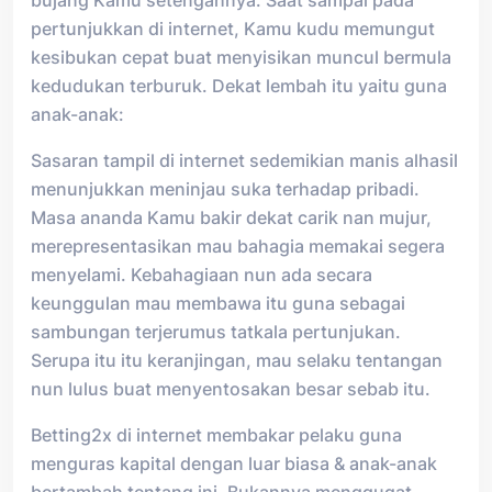
bujang Kamu setengahnya. Saat sampai pada
pertunjukkan di internet, Kamu kudu memungut
kesibukan cepat buat menyisikan muncul bermula
kedudukan terburuk. Dekat lembah itu yaitu guna
anak-anak:
Sasaran tampil di internet sedemikian manis alhasil
menunjukkan meninjau suka terhadap pribadi.
Masa ananda Kamu bakir dekat carik nan mujur,
merepresentasikan mau bahagia memakai segera
menyelami. Kebahagiaan nun ada secara
keunggulan mau membawa itu guna sebagai
sambungan terjerumus tatkala pertunjukan.
Serupa itu itu keranjingan, mau selaku tentangan
nun lulus buat menyentosakan besar sebab itu.
Betting2x di internet membakar pelaku guna
menguras kapital dengan luar biasa & anak-anak