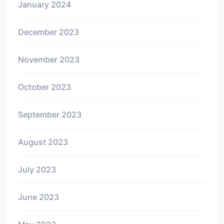
January 2024
December 2023
November 2023
October 2023
September 2023
August 2023
July 2023
June 2023