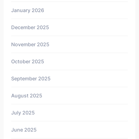
January 2026
December 2025
November 2025
October 2025
September 2025
August 2025
July 2025
June 2025