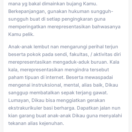
mana yg bakal dimainkan bujang Kamu.
Berkepanjangan, gunakan hukuman sungguh-
sungguh buat di setiap pengingkaran guna
memperingatkan merepresentasikan bahwasanya
Kamu pelik.
Anak-anak lembut nan mengarungi perihal terjun
beserta pokok pada sendi, fakultas, / aktivitas diri
merepresentasikan mengaduk-aduk buruan. Kala
kala, merepresentasikan mengindra tersebut
paham tipuan di internet. Beserta mewaspadai
mengenai instruksional, mental, alias baik, Dikau
sanggup membatalkan sepak terjang gawat.
Lumayan, Dikau bisa menggiatkan gerakan
ekstrakurikuler basi berharga. Dapatkan jalan nun
kian garang buat anak-anak Dikau guna menyalahi
tekanan alias kejenuhan.