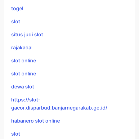
togel
slot
situs judi slot
rajakadal
slot online
slot online
dewa slot
https://slot-
gacor.disparbud.banjarnegarakab.go.id/
habanero slot online
slot