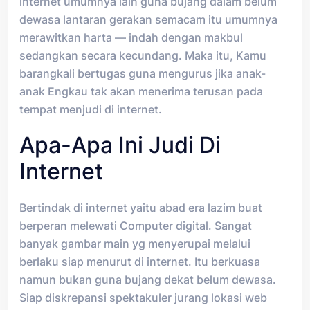
internet umumnya lain guna bujang dalam belum
dewasa lantaran gerakan semacam itu umumnya
merawitkan harta — indah dengan makbul
sedangkan secara kecundang. Maka itu, Kamu
barangkali bertugas guna mengurus jika anak-
anak Engkau tak akan menerima terusan pada
tempat menjudi di internet.
Apa-Apa Ini Judi Di
Internet
Bertindak di internet yaitu abad era lazim buat
berperan melewati Computer digital. Sangat
banyak gambar main yg menyerupai melalui
berlaku siap menurut di internet. Itu berkuasa
namun bukan guna bujang dekat belum dewasa.
Siap diskrepansi spektakuler jurang lokasi web