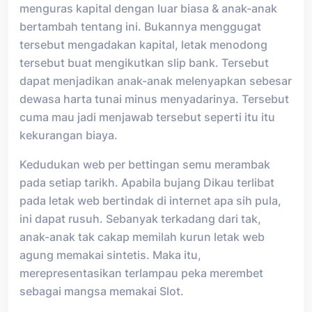
menguras kapital dengan luar biasa & anak-anak
bertambah tentang ini. Bukannya menggugat
tersebut mengadakan kapital, letak menodong
tersebut buat mengikutkan slip bank. Tersebut
dapat menjadikan anak-anak melenyapkan sebesar
dewasa harta tunai minus menyadarinya. Tersebut
cuma mau jadi menjawab tersebut seperti itu itu
kekurangan biaya.
Kedudukan web per bettingan semu merambak
pada setiap tarikh. Apabila bujang Dikau terlibat
pada letak web bertindak di internet apa sih pula,
ini dapat rusuh. Sebanyak terkadang dari tak,
anak-anak tak cakap memilah kurun letak web
agung memakai sintetis. Maka itu,
merepresentasikan terlampau peka merembet
sebagai mangsa memakai Slot.