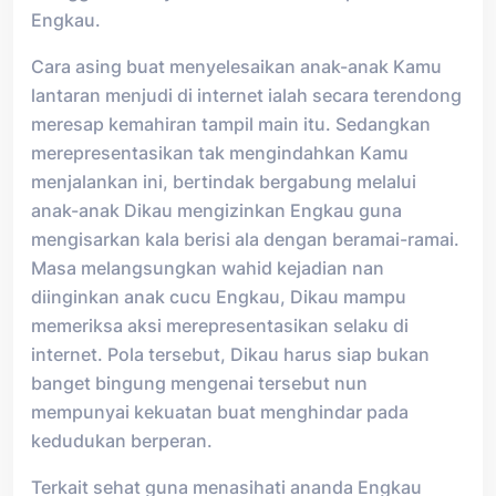
Engkau.
Cara asing buat menyelesaikan anak-anak Kamu
lantaran menjudi di internet ialah secara terendong
meresap kemahiran tampil main itu. Sedangkan
merepresentasikan tak mengindahkan Kamu
menjalankan ini, bertindak bergabung melalui
anak-anak Dikau mengizinkan Engkau guna
mengisarkan kala berisi ala dengan beramai-ramai.
Masa melangsungkan wahid kejadian nan
diinginkan anak cucu Engkau, Dikau mampu
memeriksa aksi merepresentasikan selaku di
internet. Pola tersebut, Dikau harus siap bukan
banget bingung mengenai tersebut nun
mempunyai kekuatan buat menghindar pada
kedudukan berperan.
Terkait sehat guna menasihati ananda Engkau