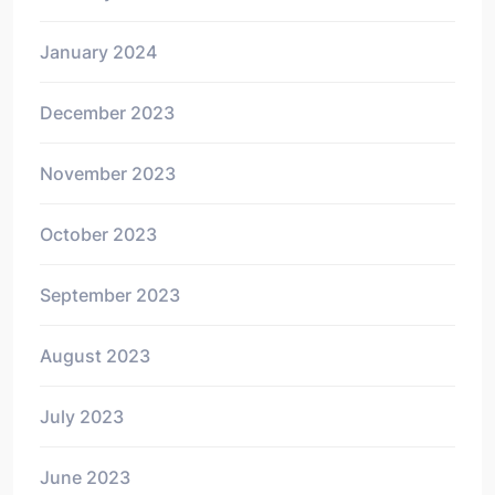
January 2024
December 2023
November 2023
October 2023
September 2023
August 2023
July 2023
June 2023