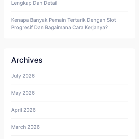
Lengkap Dan Detail
Kenapa Banyak Pemain Tertarik Dengan Slot
Progresif Dan Bagaimana Cara Kerjanya?
Archives
July 2026
May 2026
April 2026
March 2026