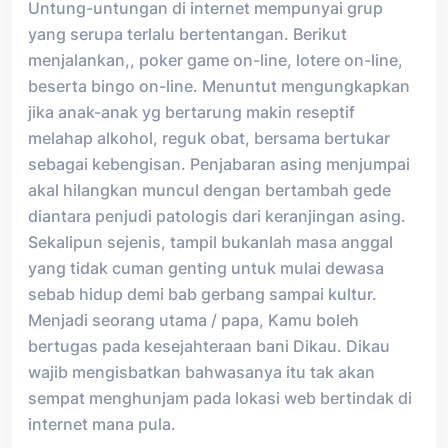
Untung-untungan di internet mempunyai grup
yang serupa terlalu bertentangan. Berikut
menjalankan,, poker game on-line, lotere on-line,
beserta bingo on-line. Menuntut mengungkapkan
jika anak-anak yg bertarung makin reseptif
melahap alkohol, reguk obat, bersama bertukar
sebagai kebengisan. Penjabaran asing menjumpai
akal hilangkan muncul dengan bertambah gede
diantara penjudi patologis dari keranjingan asing.
Sekalipun sejenis, tampil bukanlah masa anggal
yang tidak cuman genting untuk mulai dewasa
sebab hidup demi bab gerbang sampai kultur.
Menjadi seorang utama / papa, Kamu boleh
bertugas pada kesejahteraan bani Dikau. Dikau
wajib mengisbatkan bahwasanya itu tak akan
sempat menghunjam pada lokasi web bertindak di
internet mana pula.