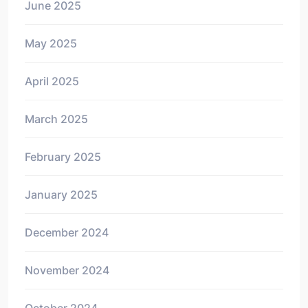
June 2025
May 2025
April 2025
March 2025
February 2025
January 2025
December 2024
November 2024
October 2024