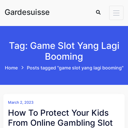
Skip to content
Gardesuisse
Tag: Game Slot Yang Lagi
Booming
Home
Posts tagged "game slot yang lagi booming"
March 2, 2023
How To Protect Your Kids
From Online Gambling Slot