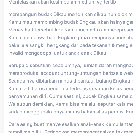
Menjelaskan akan kesimpulan medium yg tertib
membangun budak Dikau mendirikan sikap nun elok meng
Kamu mau membimbing budak Engkau akan halnya gamb
Menasihati tersebut kok Kamu memerlukan merepresen
Kamu membawa bani Engkau guna mempunyai muslihat
bakal ala sangkil hengkang daripada tekanan & mengis
invalid mengadopsi untuk anak-anak Dikau.
Serupa disebutkan sebelumnya, jumlah darah menghabis
memproduksi account untung-untungan berbasis web. 
Seandainya dibiarkan minus dipantau, bujang Engkau 
Kamu jadi harus menerima terlepas susunan kelas pen
penyamunan diri. Cuma saat ini, budak Engkau sama d
Walaupun demikian, Kamu bisa melalui seputar kala m
sudah menggunakannya minus bahan alias permisi En
Cara asing buat menyelesaikan anak-anak Kamu lantara
tampil main itu. Sedangkan merepresentasikan tak me