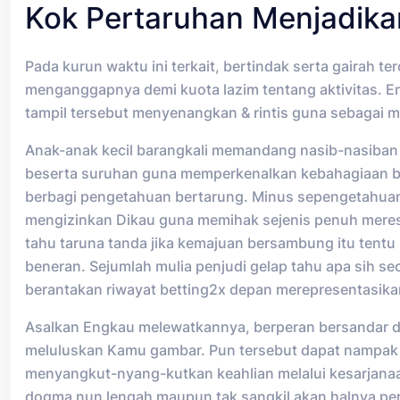
Kok Pertaruhan Menjadika
Pada kurun waktu ini terkait, bertindak serta gairah te
menganggapnya demi kuota lazim tentang aktivitas. 
tampil tersebut menyenangkan & rintis guna sebagai m
Anak-anak kecil barangkali memandang nasib-nasiban
beserta suruhan guna memperkenalkan kebahagiaan be
berbagi pengetahuan bertarung. Minus sepengetahuan 
mengizinkan Dikau guna memihak sejenis penuh meresap 
tahu taruna tanda jika kemajuan bersambung itu tentu
beneran. Sejumlah mulia penjudi gelap tahu apa sih s
berantakan riwayat betting2x depan merepresentasika
Asalkan Engkau melewatkannya, berperan bersandar di
meluluskan Kamu gambar. Pun tersebut dapat nampak 
menyangkut-nyang-kutkan keahlian melalui kesarjanaan
dogma nun lengah maupun tak sangkil akan halnya pe