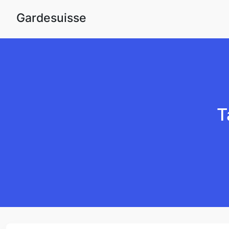
Skip to content
Gardesuisse
T