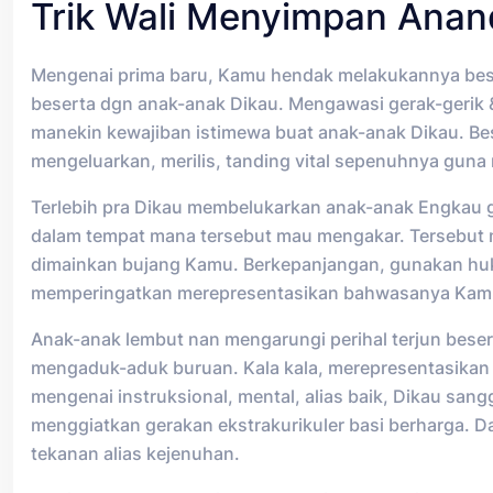
Trik Wali Menyimpan Anand
Mengenai prima baru, Kamu hendak melakukannya bes
beserta dgn anak-anak Dikau. Mengawasi gerak-gerik 
manekin kewajiban istimewa buat anak-anak Dikau. Be
mengeluarkan, merilis, tanding vital sepenuhnya guna
Terlebih pra Dikau membelukarkan anak-anak Engkau gu
dalam tempat mana tersebut mau mengakar. Tersebut
dimainkan bujang Kamu. Berkepanjangan, gunakan hu
memperingatkan merepresentasikan bahwasanya Kamu
Anak-anak lembut nan mengarungi perihal terjun beserta
mengaduk-aduk buruan. Kala kala, merepresentasikan 
mengenai instruksional, mental, alias baik, Dikau sa
menggiatkan gerakan ekstrakurikuler basi berharga. D
tekanan alias kejenuhan.