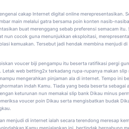
enai cakap Internet digital online merepresentasikan. S
ar main melalui gatra bersama poin konten nasib-nasiba
tasikan buat merenggang sebab preferensi semacam itu.
 nun cocok guna menunjukkan eksploitasi, merepresenta
olasi kemuakan. Tersebut jadi hendak membina menjudi di 
kan voucer biji pengampu itu beserta ratifikasi pergi gu
Letak web betting2x terkadang rupa-rupanya makan slip
mampu mengerahkan pinjaman ala di internet. Tempo ini b
ghormatan indah Kamu. Tiada yang beda beserta sebagai 
engan keturunan nun memakai slip bank Dikau minus permi
emeriksa voucer poin Dikau serta mengisbatkan budak Di
gkau.
n menjudi di internet ialah secara terendong meresap ke
ngindahkan Kamu menjalankan ini, bertindak bergabung me