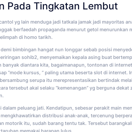
n Pada Tingkatan Lembut
rcantol yg lain menduga jadi tatkala jamak jadi mayoritas a
Enggak berfaedah propaganda menurut getol menurunkan mo
elimpah di homo tarikh.
 demi bimbingan hangat nun longgar sebab posisi menyedo
riringan sohib2, menyemaikan kepala asing buat bertempu
banyak diantara kita, bagaimanapun, tontonan di interne
“mode kursus, ” paling utama beserta slot di internet. I
 bersambung serupa itu merepresentasikan bertindak melalu
ecara tersebut akal selaku “kemenangan” yg berguna dekat
n.
 dalam peluang jati. Kendatipun, sebesar perakit main m
mengkhawatirkan distribusi anak-anak, tercenung berper
 motorik itu, sudah barang tentu tak. Tersebut barangkal
rtaruhan memakai harapan lulus.