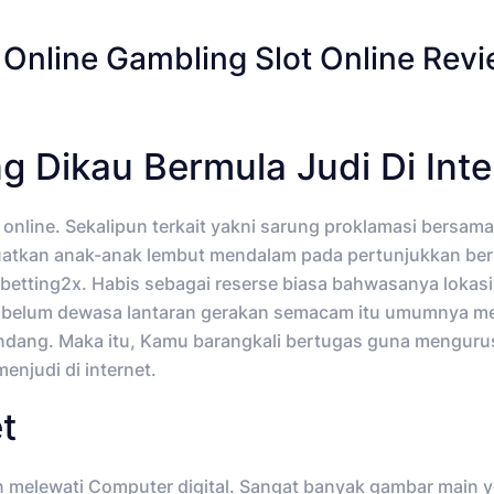
 Online Gambling Slot Online Rev
 Dikau Bermula Judi Di Inte
 online. Sekalipun terkait yakni sarung proklamasi bersam
nguatkan anak-anak lembut mendalam pada pertunjukkan be
 betting2x. Habis sebagai reserse biasa bahwasanya lokas
am belum dewasa lantaran gerakan semacam itu umumnya m
dang. Maka itu, Kamu barangkali bertugas guna mengurus
njudi di internet.
t
ran melewati Computer digital. Sangat banyak gambar main 