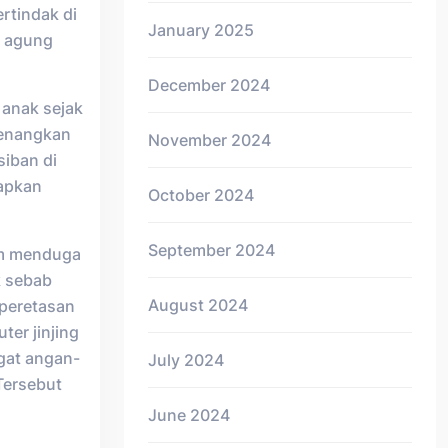
rtindak di
January 2025
b agung
December 2024
anak sejak
yenangkan
November 2024
siban di
rapkan
October 2024
September 2024
am menduga
k sebab
August 2024
 peretasan
ter jinjing
gat angan-
July 2024
Tersebut
June 2024