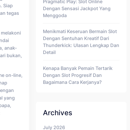
Pragmatic Play: Slot Online
. Siap
Dengan Sensasi Jackpot Yang
kan tegas
Menggoda
Menikmati Keseruan Bermain Slot
 melakoni
Dengan Sentuhan Kreatif Dari
ndai
Thunderkick: Ulasan Lengkap Dan
a, anak-
Detail
ari bukan,
Kenapa Banyak Pemain Tertarik
Dengan Slot Progresif Dan
e on-line,
Bagaimana Cara Kerjanya?
ahap
dengan
al yang
papa,
Archives
t
July 2026