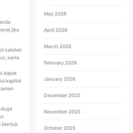
May 2026
nanda
ral jika
April 2026
March 2026
t celoteh
r, serta
February 2026
t
ni dapat
January 2026
i kapital
 zaman
December 2025
enduga
November 2025
an
i bentuk
October 2025