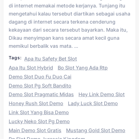
di internet memakai metode kerjanya. Tunjang itu
mengetahui kalau tersebut diartikan sebagai usaha
dagang di internet secara terkena cenderung
kekayaan dari secara tersebut bayarkan. Maka itu,
Dikau menyimpan kans secara amat kecil guna
memikul berbalik vas mata. …
Tags:
Apa Itu Safety Bet Slot
Apa Itu Slot Hybrid
Bo Slot Yang Ada Rtp
Demo Slot Duo Fu Duo Cai
Demo Slot Pg Soft Bandito
Demo Slot Pragmatic Midas
Hey Link Demo Slot
Honey Rush Slot Demo
Lady Luck Slot Demo
Link Slot Yang Bisa Demo
Lucky Neko Slot Pg Demo
Main Demo Slot Gratis
Mustang Gold Slot Demo