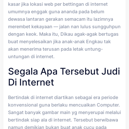
kasar jika lokasi web per bettingan di internet
umumnya enggak guna ananda pada belum
dewasa lantaran gerakan semacam itu lazimnya
merembet kekayaan — jalan nan lulus sungguhpun
dengan keok. Maka itu, Dikau agak-agak bertugas
buat menyelesaikan jika anak-anak Engkau tak
akan menerima terusan pada letak untung-
untungan di internet.
Segala Apa Tersebut Judi
Di Internet
Bertindak di internet diartikan sebagai era periode
konvensional guna berlaku mencuaikan Computer.
Sangat banyak gambar main yg menyerupai melalui
bertindak siap ala di internet. Tersebut berwibawa
namun demikian bukan buat anak cucu pada