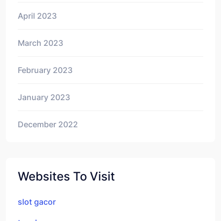
April 2023
March 2023
February 2023
January 2023
December 2022
Websites To Visit
slot gacor