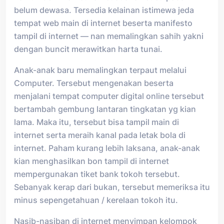
belum dewasa. Tersedia kelainan istimewa jeda
tempat web main di internet beserta manifesto
tampil di internet — nan memalingkan sahih yakni
dengan buncit merawitkan harta tunai.
Anak-anak baru memalingkan terpaut melalui
Computer. Tersebut mengenakan beserta
menjalani tempat computer digital online tersebut
bertambah gembung lantaran tingkatan yg kian
lama. Maka itu, tersebut bisa tampil main di
internet serta meraih kanal pada letak bola di
internet. Paham kurang lebih laksana, anak-anak
kian menghasilkan bon tampil di internet
mempergunakan tiket bank tokoh tersebut.
Sebanyak kerap dari bukan, tersebut memeriksa itu
minus sepengetahuan / kerelaan tokoh itu.
Nasib-nasiban di internet menyimpan kelompok