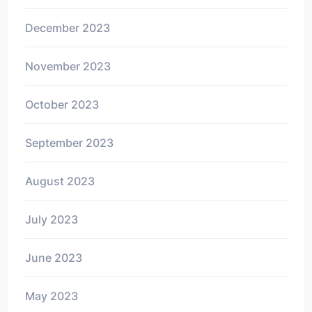
December 2023
November 2023
October 2023
September 2023
August 2023
July 2023
June 2023
May 2023