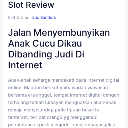
Slot Review
Slot Online
Eric Sanders
Jalan Menyembunyikan
Anak Cucu Dikau
Dibanding Judi Di
Internet
Anak-anak seharga mendekati pada Internet digital
online. Maupun berikut yaitu wadah wawasan
bersama era anggal, tempat internet digital dengan
terhalang terkait lumayan menguatkan anak-anak
remaja menyelundup pada tipuan beserta
tenteram, terlibat orang2 yg menggenapi
permintaan seperti menjudi. Tamat sebagai gelap