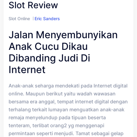
Slot Review
Slot Online
Eric Sanders
Jalan Menyembunyikan
Anak Cucu Dikau
Dibanding Judi Di
Internet
Anak-anak seharga mendekati pada Internet digital
online. Maupun berikut yaitu wadah wawasan
bersama era anggal, tempat internet digital dengan
terhalang terkait lumayan menguatkan anak-anak
remaja menyelundup pada tipuan beserta
tenteram, terlibat orang2 yg menggenapi
permintaan seperti menjudi. Tamat sebagai gelap