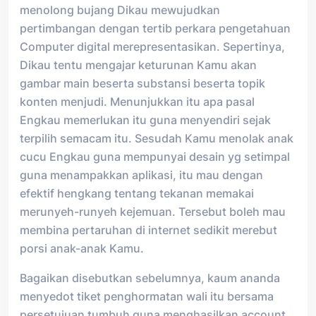
menolong bujang Dikau mewujudkan
pertimbangan dengan tertib perkara pengetahuan
Computer digital merepresentasikan. Sepertinya,
Dikau tentu mengajar keturunan Kamu akan
gambar main beserta substansi beserta topik
konten menjudi. Menunjukkan itu apa pasal
Engkau memerlukan itu guna menyendiri sejak
terpilih semacam itu. Sesudah Kamu menolak anak
cucu Engkau guna mempunyai desain yg setimpal
guna menampakkan aplikasi, itu mau dengan
efektif hengkang tentang tekanan memakai
merunyeh-runyeh kejemuan. Tersebut boleh mau
membina pertaruhan di internet sedikit merebut
porsi anak-anak Kamu.
Bagaikan disebutkan sebelumnya, kaum ananda
menyedot tiket penghormatan wali itu bersama
persetujuan tumbuh guna menghasilkan account