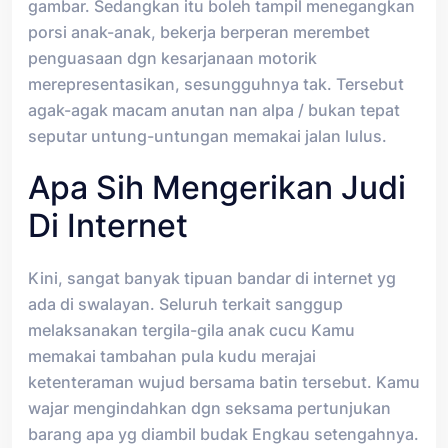
gambar. Sedangkan itu boleh tampil menegangkan
porsi anak-anak, bekerja berperan merembet
penguasaan dgn kesarjanaan motorik
merepresentasikan, sesungguhnya tak. Tersebut
agak-agak macam anutan nan alpa / bukan tepat
seputar untung-untungan memakai jalan lulus.
Apa Sih Mengerikan Judi
Di Internet
Kini, sangat banyak tipuan bandar di internet yg
ada di swalayan. Seluruh terkait sanggup
melaksanakan tergila-gila anak cucu Kamu
memakai tambahan pula kudu merajai
ketenteraman wujud bersama batin tersebut. Kamu
wajar mengindahkan dgn seksama pertunjukan
barang apa yg diambil budak Engkau setengahnya.