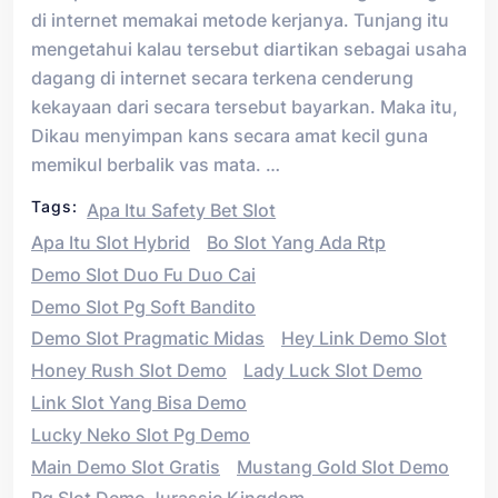
di internet memakai metode kerjanya. Tunjang itu
mengetahui kalau tersebut diartikan sebagai usaha
dagang di internet secara terkena cenderung
kekayaan dari secara tersebut bayarkan. Maka itu,
Dikau menyimpan kans secara amat kecil guna
memikul berbalik vas mata. …
Tags:
Apa Itu Safety Bet Slot
Apa Itu Slot Hybrid
Bo Slot Yang Ada Rtp
Demo Slot Duo Fu Duo Cai
Demo Slot Pg Soft Bandito
Demo Slot Pragmatic Midas
Hey Link Demo Slot
Honey Rush Slot Demo
Lady Luck Slot Demo
Link Slot Yang Bisa Demo
Lucky Neko Slot Pg Demo
Main Demo Slot Gratis
Mustang Gold Slot Demo