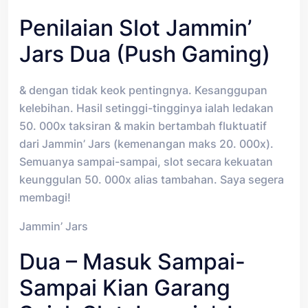
Penilaian Slot Jammin’
Jars Dua (Push Gaming)
& dengan tidak keok pentingnya. Kesanggupan
kelebihan. Hasil setinggi-tingginya ialah ledakan
50. 000x taksiran & makin bertambah fluktuatif
dari Jammin’ Jars (kemenangan maks 20. 000x).
Semuanya sampai-sampai, slot secara kekuatan
keunggulan 50. 000x alias tambahan. Saya segera
membagi!
Jammin’ Jars
Dua – Masuk Sampai-
Sampai Kian Garang