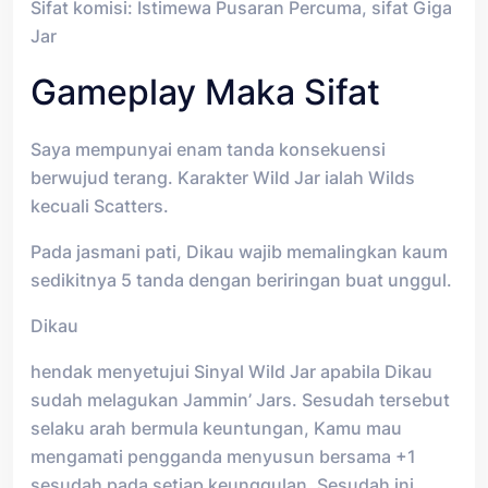
Sifat komisi: Istimewa Pusaran Percuma, sifat Giga
Jar
Gameplay Maka Sifat
Saya mempunyai enam tanda konsekuensi
berwujud terang. Karakter Wild Jar ialah Wilds
kecuali Scatters.
Pada jasmani pati, Dikau wajib memalingkan kaum
sedikitnya 5 tanda dengan beriringan buat unggul.
Dikau
hendak menyetujui Sinyal Wild Jar apabila Dikau
sudah melagukan Jammin’ Jars. Sesudah tersebut
selaku arah bermula keuntungan, Kamu mau
mengamati pengganda menyusun bersama +1
sesudah pada setiap keunggulan. Sesudah ini,