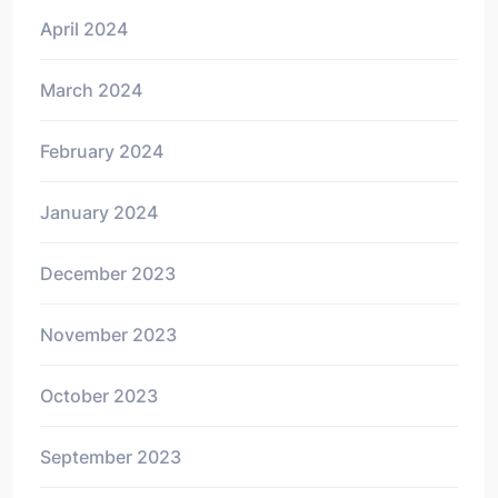
April 2024
March 2024
February 2024
January 2024
December 2023
November 2023
October 2023
September 2023