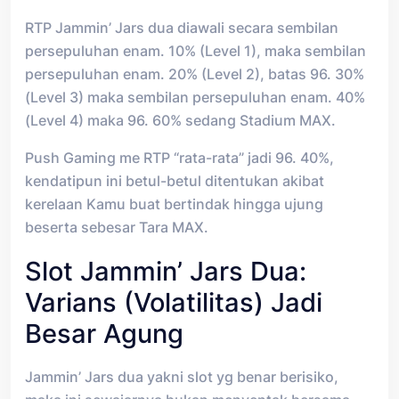
RTP Jammin’ Jars dua diawali secara sembilan
persepuluhan enam. 10% (Level 1), maka sembilan
persepuluhan enam. 20% (Level 2), batas 96. 30%
(Level 3) maka sembilan persepuluhan enam. 40%
(Level 4) maka 96. 60% sedang Stadium MAX.
Push Gaming me RTP “rata-rata” jadi 96. 40%,
kendatipun ini betul-betul ditentukan akibat
kerelaan Kamu buat bertindak hingga ujung
beserta sebesar Tara MAX.
Slot Jammin’ Jars Dua:
Varians (volatilitas) Jadi
Besar Agung
Jammin’ Jars dua yakni slot yg benar berisiko,