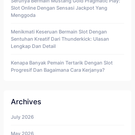
Serunya Bermain Mustang Gold Pragmatic Play:
Slot Online Dengan Sensasi Jackpot Yang
Menggoda
Menikmati Keseruan Bermain Slot Dengan
Sentuhan Kreatif Dari Thunderkick: Ulasan
Lengkap Dan Detail
Kenapa Banyak Pemain Tertarik Dengan Slot
Progresif Dan Bagaimana Cara Kerjanya?
Archives
July 2026
May 2026