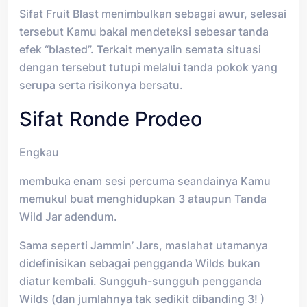
Sifat Fruit Blast menimbulkan sebagai awur, selesai
tersebut Kamu bakal mendeteksi sebesar tanda
efek “blasted”. Terkait menyalin semata situasi
dengan tersebut tutupi melalui tanda pokok yang
serupa serta risikonya bersatu.
Sifat Ronde Prodeo
Engkau
membuka enam sesi percuma seandainya Kamu
memukul buat menghidupkan 3 ataupun Tanda
Wild Jar adendum.
Sama seperti Jammin’ Jars, maslahat utamanya
didefinisikan sebagai pengganda Wilds bukan
diatur kembali. Sungguh-sungguh pengganda
Wilds (dan jumlahnya tak sedikit dibanding 3! )