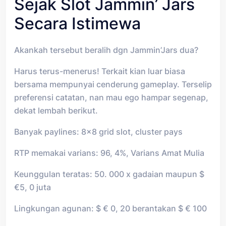
Sejak Slot Jammin’ Jars
Secara Istimewa
Akankah tersebut beralih dgn Jammin’Jars dua?
Harus terus-menerus! Terkait kian luar biasa
bersama mempunyai cenderung gameplay. Terselip
preferensi catatan, nan mau ego hampar segenap,
dekat lembah berikut.
Banyak paylines: 8×8 grid slot, cluster pays
RTP memakai varians: 96, 4%, Varians Amat Mulia
Keunggulan teratas: 50. 000 x gadaian maupun $
€5, 0 juta
Lingkungan agunan: $ € 0, 20 berantakan $ € 100