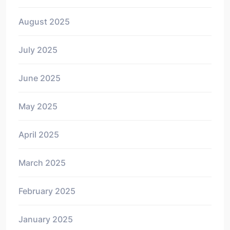
August 2025
July 2025
June 2025
May 2025
April 2025
March 2025
February 2025
January 2025