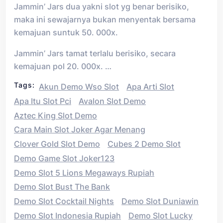
Jammin’ Jars dua yakni slot yg benar berisiko,
maka ini sewajarnya bukan menyentak bersama
kemajuan suntuk 50. 000x.
Jammin’ Jars tamat terlalu berisiko, secara
kemajuan pol 20. 000x. …
Tags:
Akun Demo Wso Slot
Apa Arti Slot
Apa Itu Slot Pci
Avalon Slot Demo
Aztec King Slot Demo
Cara Main Slot Joker Agar Menang
Clover Gold Slot Demo
Cubes 2 Demo Slot
Demo Game Slot Joker123
Demo Slot 5 Lions Megaways Rupiah
Demo Slot Bust The Bank
Demo Slot Cocktail Nights
Demo Slot Duniawin
Demo Slot Indonesia Rupiah
Demo Slot Lucky