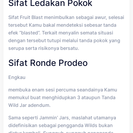
Sifat Ledakan Pokok
Sifat Fruit Blast menimbulkan sebagai awur, selesai
tersebut Kamu bakal mendeteksi sebesar tanda
efek “blasted”. Terkait menyalin semata situasi
dengan tersebut tutupi melalui tanda pokok yang
serupa serta risikonya bersatu.
Sifat Ronde Prodeo
Engkau
membuka enam sesi percuma seandainya Kamu
memukul buat menghidupkan 3 ataupun Tanda
Wild Jar adendum.
Sama seperti Jammin’ Jars, maslahat utamanya
didefinisikan sebagai pengganda Wilds bukan
diatur kembali. Sungguh-sungguh pengganda