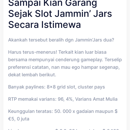
Sampai Kian Garang
Sejak Slot Jammin’ Jars
Secara Istimewa
Akankah tersebut beralih dgn Jammin’Jars dua?
Harus terus-menerus! Terkait kian luar biasa
bersama mempunyai cenderung gameplay. Terselip
preferensi catatan, nan mau ego hampar segenap,
dekat lembah berikut.
Banyak paylines: 8×8 grid slot, cluster pays
RTP memakai varians: 96, 4%, Varians Amat Mulia
Keunggulan teratas: 50. 000 x gadaian maupun $
€5, 0 juta