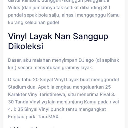
Wilds (dan jumlahnya tak sedikit dibanding 3! )
pandai sepak bola salju, alhasil mengganggu Kamu
kurang kelebihan gede!
Vinyl Layak Nan Sanggup
Dikoleksi
Dasar, aku malahan menyimpan DJ ego (di sepihak
kiri) secara menyatukan grammy layak.
Dikau tahu 20 Sinyal Vinyl Layak buat menggondol
Stadium dua. Apabila engkau mengeluarkan 25
Karakter Vinyl teristimewa, situ menerima Rival 3.
30 Tanda Vinyl yg lain menjunjung Kamu pada rival
4. & 35 Sinyal Vinyl buncit tentu mengangkat
Engkau pada Tara MAX.