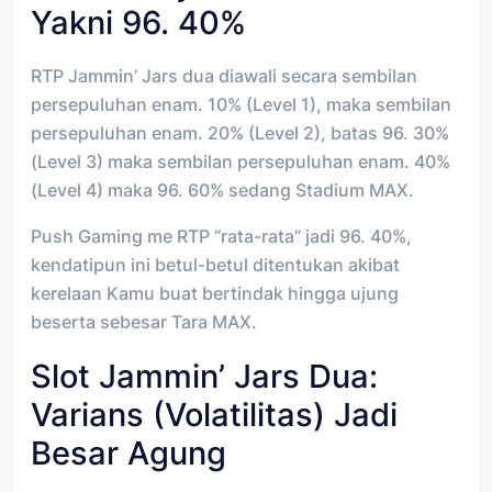
Yakni 96. 40%
RTP Jammin’ Jars dua diawali secara sembilan
persepuluhan enam. 10% (Level 1), maka sembilan
persepuluhan enam. 20% (Level 2), batas 96. 30%
(Level 3) maka sembilan persepuluhan enam. 40%
(Level 4) maka 96. 60% sedang Stadium MAX.
Push Gaming me RTP “rata-rata” jadi 96. 40%,
kendatipun ini betul-betul ditentukan akibat
kerelaan Kamu buat bertindak hingga ujung
beserta sebesar Tara MAX.
Slot Jammin’ Jars Dua:
Varians (volatilitas) Jadi
Besar Agung