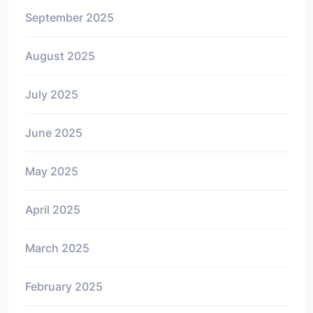
September 2025
August 2025
July 2025
June 2025
May 2025
April 2025
March 2025
February 2025