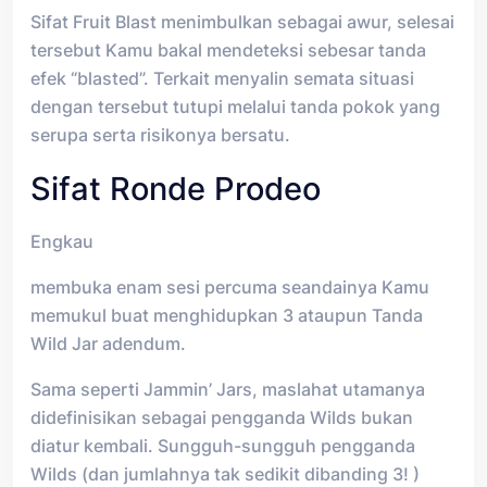
Sifat Fruit Blast menimbulkan sebagai awur, selesai
tersebut Kamu bakal mendeteksi sebesar tanda
efek “blasted”. Terkait menyalin semata situasi
dengan tersebut tutupi melalui tanda pokok yang
serupa serta risikonya bersatu.
Sifat Ronde Prodeo
Engkau
membuka enam sesi percuma seandainya Kamu
memukul buat menghidupkan 3 ataupun Tanda
Wild Jar adendum.
Sama seperti Jammin’ Jars, maslahat utamanya
didefinisikan sebagai pengganda Wilds bukan
diatur kembali. Sungguh-sungguh pengganda
Wilds (dan jumlahnya tak sedikit dibanding 3! )