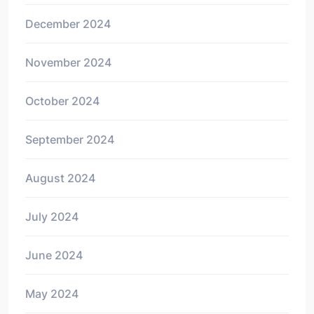
December 2024
November 2024
October 2024
September 2024
August 2024
July 2024
June 2024
May 2024