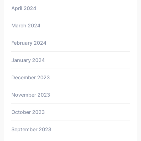
April 2024
March 2024
February 2024
January 2024
December 2023
November 2023
October 2023
September 2023