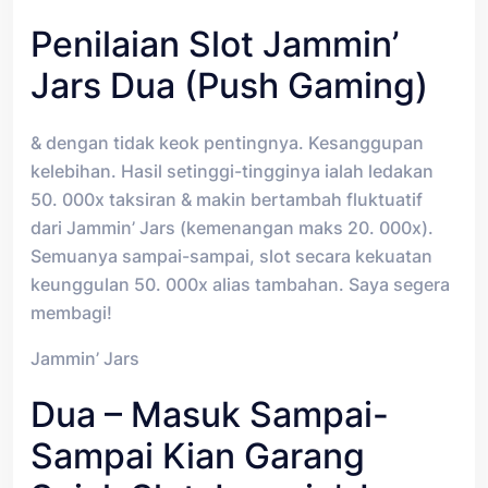
Penilaian Slot Jammin’
Jars Dua (Push Gaming)
& dengan tidak keok pentingnya. Kesanggupan
kelebihan. Hasil setinggi-tingginya ialah ledakan
50. 000x taksiran & makin bertambah fluktuatif
dari Jammin’ Jars (kemenangan maks 20. 000x).
Semuanya sampai-sampai, slot secara kekuatan
keunggulan 50. 000x alias tambahan. Saya segera
membagi!
Jammin’ Jars
Dua – Masuk Sampai-
Sampai Kian Garang