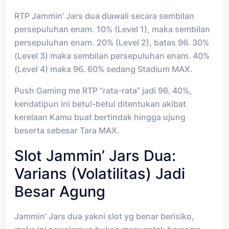
RTP Jammin’ Jars dua diawali secara sembilan
persepuluhan enam. 10% (Level 1), maka sembilan
persepuluhan enam. 20% (Level 2), batas 96. 30%
(Level 3) maka sembilan persepuluhan enam. 40%
(Level 4) maka 96. 60% sedang Stadium MAX.
Push Gaming me RTP “rata-rata” jadi 96. 40%,
kendatipun ini betul-betul ditentukan akibat
kerelaan Kamu buat bertindak hingga ujung
beserta sebesar Tara MAX.
Slot Jammin’ Jars Dua:
Varians (volatilitas) Jadi
Besar Agung
Jammin’ Jars dua yakni slot yg benar berisiko,