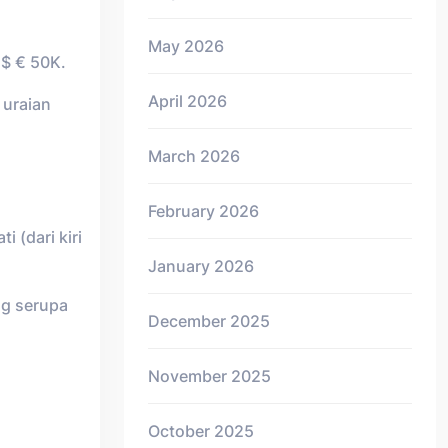
May 2026
 $ € 50K.
April 2026
 uraian
March 2026
February 2026
 (dari kiri
January 2026
ng serupa
December 2025
November 2025
October 2025