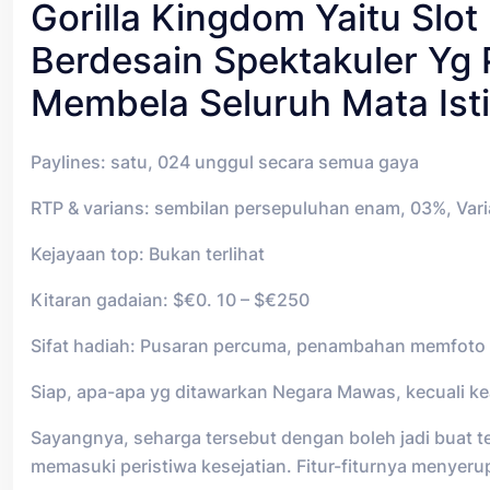
Gorilla Kingdom Yaitu Slo
Berdesain Spektakuler Y
Membela Seluruh Mata Is
Paylines: satu, 024 unggul secara semua gaya
RTP & varians: sembilan persepuluhan enam, 03%, Var
Kejayaan top: Bukan terlihat
Kitaran gadaian: $€0. 10 – $€250
Sifat hadiah: Pusaran percuma, penambahan memfoto
Siap, apa-apa yg ditawarkan Negara Mawas, kecuali k
Sayangnya, seharga tersebut dengan boleh jadi buat ter
memasuki peristiwa kesejatian. Fitur-fiturnya menyer