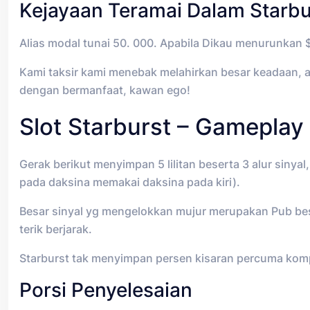
Kejayaan Teramai Dalam Starb
Alias modal tunai 50. 000. Apabila Dikau menurunkan
Kami taksir kami menebak melahirkan besar keadaan, ak
dengan bermanfaat, kawan ego!
Slot Starburst – Gameplay
Gerak berikut menyimpan 5 lilitan beserta 3 alur sinyal,
pada daksina memakai daksina pada kiri).
Besar sinyal yg mengelokkan mujur merupakan Pub bes
terik berjarak.
Starburst tak menyimpan persen kisaran percuma komp
Porsi Penyelesaian