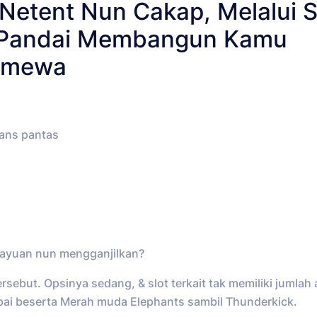
t Netent Nun Cakap, Melalui 
g Pandai Membangun Kamu
timewa
ians pantas
eayuan nun mengganjilkan?
sebut. Opsinya sedang, & slot terkait tak memiliki jumlah 
upai beserta Merah muda Elephants sambil Thunderkick.