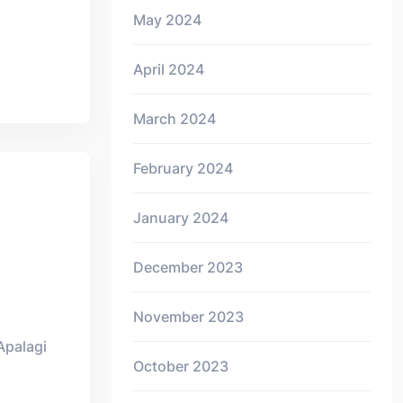
May 2024
April 2024
March 2024
February 2024
January 2024
December 2023
November 2023
Apalagi
October 2023