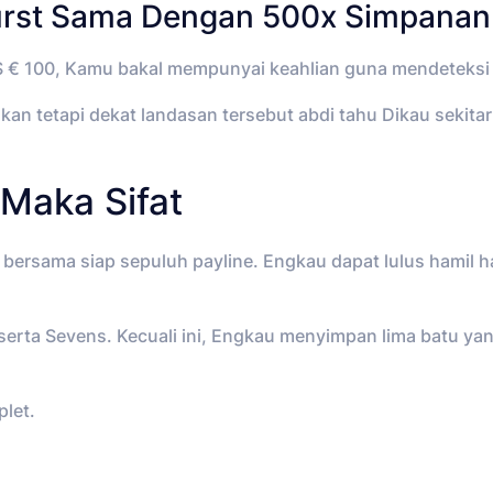
urst Sama Dengan 500x Simpanan
 $ € 100, Kamu bakal mempunyai keahlian guna mendeteksi
an tetapi dekat landasan tersebut abdi tahu Dikau sekitar
 Maka Sifat
 bersama siap sepuluh payline. Engkau dapat lulus hamil hati
erta Sevens. Kecuali ini, Engkau menyimpan lima batu ya
let.