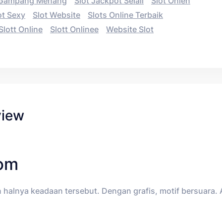
 Gampang Menang
Slot Jackpot Selali
Slot Onlen
ot Sexy
Slot Website
Slots Online Terbaik
Slott Online
Slott Onlinee
Website Slot
view
dom
alnya keadaan tersebut. Dengan grafis, motif bersuara. 