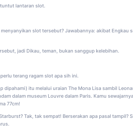
tuntut lantaran slot.
u menyanyikan slot tersebut? Jawabannya: akibat Engkau 
ebut, jadi Dikau, teman, bukan sanggup kelebihan.
rlu terang ragam slot apa sih ini.
p dipahami) itu melalui uraian The Mona Lisa sambil Leona
endam dalam museum Louvre dalam Paris. Kamu sewajarny
uma 77cm!
tarburst? Tak, tak sempat! Berserakan apa pasal tampil? 
rus.