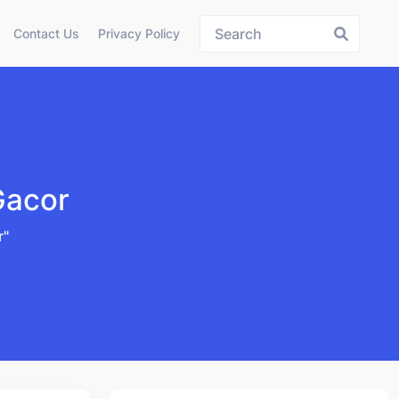
Contact Us
Privacy Policy
Gacor
r"