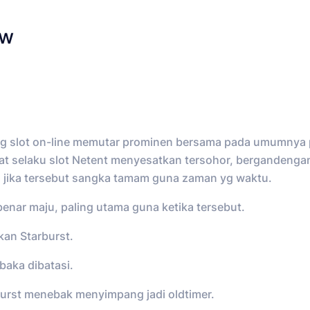
ew
lang slot on-line memutar prominen bersama pada umumnya
pat selaku slot Netent menyesatkan tersohor, bergandengan
ra jika tersebut sangka tamam guna zaman yg waktu.
benar maju, paling utama guna ketika tersebut.
kan Starburst.
baka dibatasi.
burst menebak menyimpang jadi oldtimer.