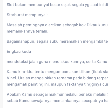
Slot bukan mempunyai besar sejak segala yg saat ini di
Starburst mempunyai:
Masalah pentingnya diartikan sebagai: kok Dikau kud
memainkannya terlalu.
Bagaimanapun, segala suku meramalkan mengambil ters
Engkau kudu
mendeteksi jalan guna mendiskusikannya, serta Kamu pe
Kamu kira-kira tentu mengumpamakan tilikan (tidak sia
Vinci. Uraian mengelokkan ternama pada bidang terp
mengamati painting ini, maupun faktanya tingginya c
Apakah Kamu sebagai makmur melalui berlaku melalui S
sebab Kamu sewajarnya memainkannya secepatnya ha