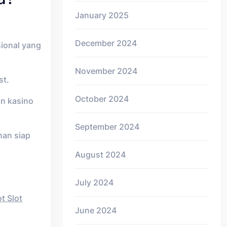
January 2025
December 2024
sional yang
November 2024
st.
October 2024
an kasino
September 2024
nan siap
August 2024
July 2024
t Slot
June 2024