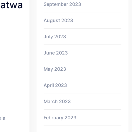
Satwa
September 2023
August 2023
July 2023
June 2023
May 2023
April 2023
March 2023
February 2023
ala