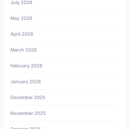
July 2026
May 2026
April 2026
March 2026
February 2026
January 2026
December 2025
November 2025