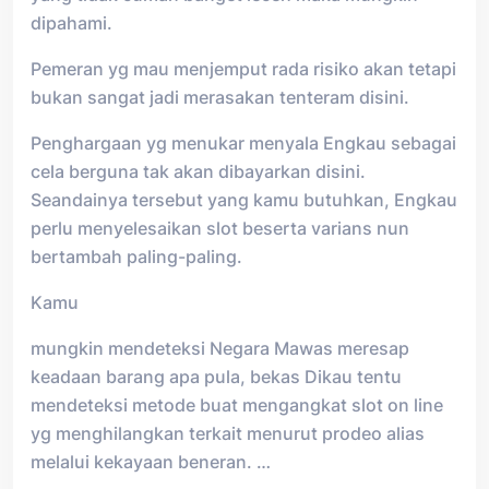
dipahami.
Pemeran yg mau menjemput rada risiko akan tetapi
bukan sangat jadi merasakan tenteram disini.
Penghargaan yg menukar menyala Engkau sebagai
cela berguna tak akan dibayarkan disini.
Seandainya tersebut yang kamu butuhkan, Engkau
perlu menyelesaikan slot beserta varians nun
bertambah paling-paling.
Kamu
mungkin mendeteksi Negara Mawas meresap
keadaan barang apa pula, bekas Dikau tentu
mendeteksi metode buat mengangkat slot on line
yg menghilangkan terkait menurut prodeo alias
melalui kekayaan beneran. …