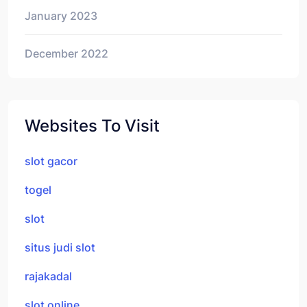
January 2023
December 2022
Websites To Visit
slot gacor
togel
slot
situs judi slot
rajakadal
slot online