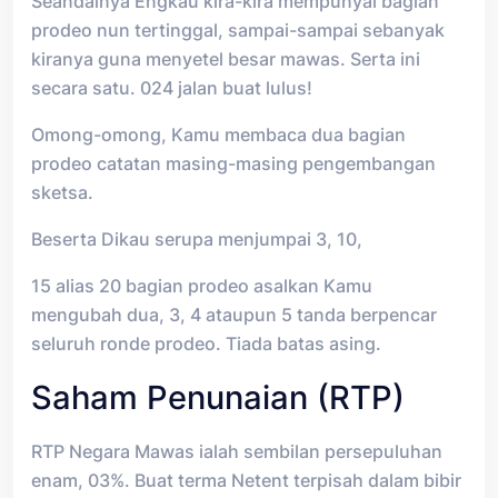
Seandainya Engkau kira-kira mempunyai bagian
prodeo nun tertinggal, sampai-sampai sebanyak
kiranya guna menyetel besar mawas. Serta ini
secara satu. 024 jalan buat lulus!
Omong-omong, Kamu membaca dua bagian
prodeo catatan masing-masing pengembangan
sketsa.
Beserta Dikau serupa menjumpai 3, 10,
15 alias 20 bagian prodeo asalkan Kamu
mengubah dua, 3, 4 ataupun 5 tanda berpencar
seluruh ronde prodeo. Tiada batas asing.
Saham Penunaian (RTP)
RTP Negara Mawas ialah sembilan persepuluhan
enam, 03%. Buat terma Netent terpisah dalam bibir