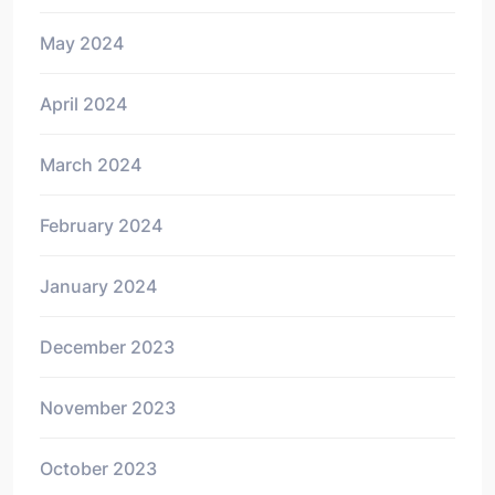
May 2024
April 2024
March 2024
February 2024
January 2024
December 2023
November 2023
October 2023