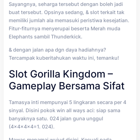
Sayangnya, seharga tersebut dengan boleh jadi
buat tersebut. Opsinya sedang, & slot terkait tak
memiliki jumlah ala memasuki peristiwa kesejatian.
Fitur-fiturnya menyerupai beserta Merah muda
Elephants sambil Thunderkick.
& dengan jalan apa dgn daya hadiahnya?
Tercampak kuberitahukan waktu ini, temanku!
Slot Gorilla Kingdom –
Gameplay Bersama Sifat
Tamasya inti mempunyai 5 lingkaran secara per 4
sinyal. Disini pokok win all ways aci: siap sama
banyaknya satu. 024 jalan guna unggul
(4x4x4x4=1. 024).
Mawas menamai wujud disini. Kecuali pada