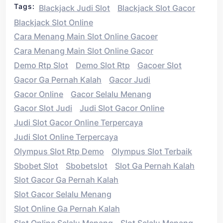
Tags:
Blackjack Judi Slot
Blackjack Slot Gacor
Blackjack Slot Online
Cara Menang Main Slot Online Gacoer
Cara Menang Main Slot Online Gacor
Demo Rtp Slot
Demo Slot Rtp
Gacoer Slot
Gacor Ga Pernah Kalah
Gacor Judi
Gacor Online
Gacor Selalu Menang
Gacor Slot Judi
Judi Slot Gacor Online
Judi Slot Gacor Online Terpercaya
Judi Slot Online Terpercaya
Olympus Slot Rtp Demo
Olympus Slot Terbaik
Sbobet Slot
Sbobetslot
Slot Ga Pernah Kalah
Slot Gacor Ga Pernah Kalah
Slot Gacor Selalu Menang
Slot Online Ga Pernah Kalah
Slot Online Selalu Menang
Slot Selalu Menang