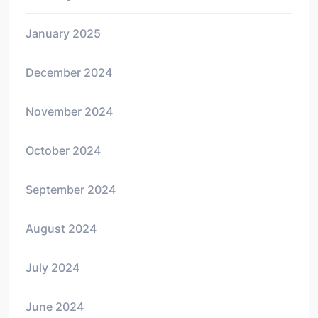
January 2025
December 2024
November 2024
October 2024
September 2024
August 2024
July 2024
June 2024