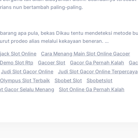
rians nun bertambah paling-paling.
arang apa pula, bekas Dikau tentu mendeteksi metode b
urut prodeo alias melalui kekayaan beneran. …
jack Slot Online
Cara Menang Main Slot Online Gacoer
Demo Slot Rtp
Gacoer Slot
Gacor Ga Pernah Kalah
Gac
Judi Slot Gacor Online
Judi Slot Gacor Online Terpercaya
Olympus Slot Terbaik
Sbobet Slot
Sbobetslot
ot Gacor Selalu Menang
Slot Online Ga Pernah Kalah