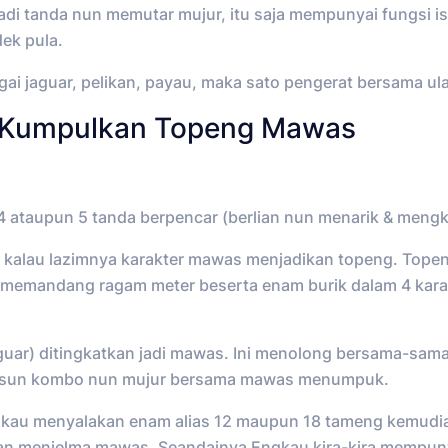
di tanda nun memutar mujur, itu saja mempunyai fungsi is
ek pula.
gai jaguar, pelikan, payau, maka sato pengerat bersama ul
– Kumpulkan Topeng Mawas
 ataupun 5 tanda berpencar (berlian nun menarik & mengki
kalau lazimnya karakter mawas menjadikan topeng. Tope
 memandang ragam meter beserta enam burik dalam 4 kara
uar) ditingkatkan jadi mawas. Ini menolong bersama-sam
nyusun kombo nun mujur bersama mawas menumpuk.
gkau menyalakan enam alias 12 maupun 18 tameng kemudia
tkan menjelma mawas. Seandainya Engkau kira-kira mempun