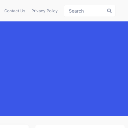
Contact Us
Privacy Policy