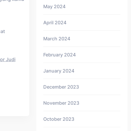
May 2024
April 2024
uat
March 2024
February 2024
or Judi
January 2024
December 2023
November 2023
October 2023