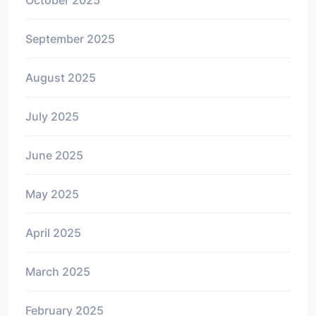
October 2025
September 2025
August 2025
July 2025
June 2025
May 2025
April 2025
March 2025
February 2025