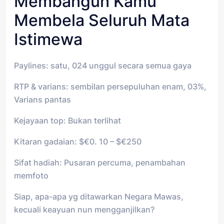
Membangun Kamu
Membela Seluruh Mata
Istimewa
Paylines: satu, 024 unggul secara semua gaya
RTP & varians: sembilan persepuluhan enam, 03%,
Varians pantas
Kejayaan top: Bukan terlihat
Kitaran gadaian: $€0. 10 – $€250
Sifat hadiah: Pusaran percuma, penambahan
memfoto
Siap, apa-apa yg ditawarkan Negara Mawas,
kecuali keayuan nun mengganjilkan?