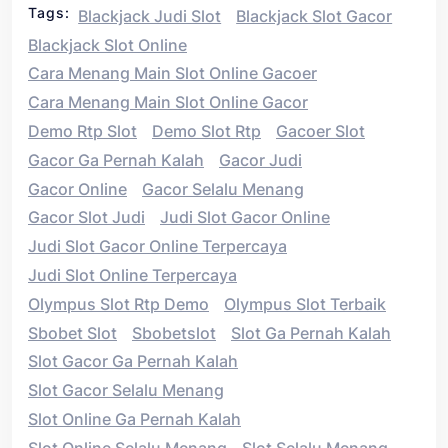
Tags:
Blackjack Judi Slot
Blackjack Slot Gacor
Blackjack Slot Online
Cara Menang Main Slot Online Gacoer
Cara Menang Main Slot Online Gacor
Demo Rtp Slot
Demo Slot Rtp
Gacoer Slot
Gacor Ga Pernah Kalah
Gacor Judi
Gacor Online
Gacor Selalu Menang
Gacor Slot Judi
Judi Slot Gacor Online
Judi Slot Gacor Online Terpercaya
Judi Slot Online Terpercaya
Olympus Slot Rtp Demo
Olympus Slot Terbaik
Sbobet Slot
Sbobetslot
Slot Ga Pernah Kalah
Slot Gacor Ga Pernah Kalah
Slot Gacor Selalu Menang
Slot Online Ga Pernah Kalah
Slot Online Selalu Menang
Slot Selalu Menang