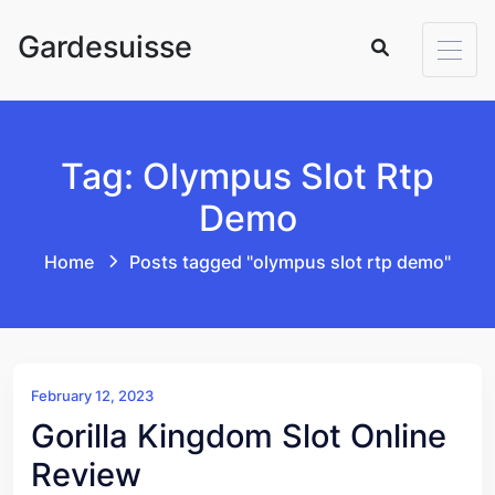
Skip to content
Gardesuisse
Tag: Olympus Slot Rtp
Demo
Home
Posts tagged "olympus slot rtp demo"
February 12, 2023
Gorilla Kingdom Slot Online
Review