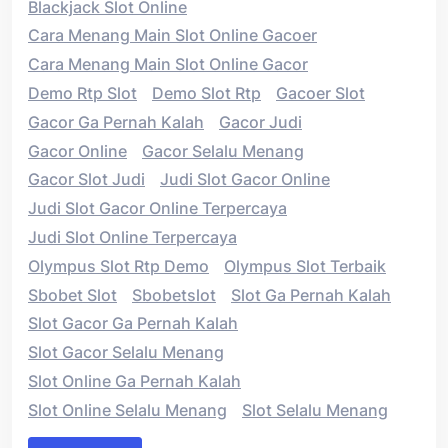
Blackjack Slot Online
Cara Menang Main Slot Online Gacoer
Cara Menang Main Slot Online Gacor
Demo Rtp Slot
Demo Slot Rtp
Gacoer Slot
Gacor Ga Pernah Kalah
Gacor Judi
Gacor Online
Gacor Selalu Menang
Gacor Slot Judi
Judi Slot Gacor Online
Judi Slot Gacor Online Terpercaya
Judi Slot Online Terpercaya
Olympus Slot Rtp Demo
Olympus Slot Terbaik
Sbobet Slot
Sbobetslot
Slot Ga Pernah Kalah
Slot Gacor Ga Pernah Kalah
Slot Gacor Selalu Menang
Slot Online Ga Pernah Kalah
Slot Online Selalu Menang
Slot Selalu Menang