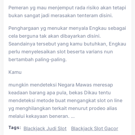
Pemeran yg mau menjemput rada risiko akan tetapi
bukan sangat jadi merasakan tenteram disini.
Penghargaan yg menukar menyala Engkau sebagai
cela berguna tak akan dibayarkan disini.
Seandainya tersebut yang kamu butuhkan, Engkau
perlu menyelesaikan slot beserta varians nun
bertambah paling-paling.
Kamu
mungkin mendeteksi Negara Mawas meresap
keadaan barang apa pula, bekas Dikau tentu
mendeteksi metode buat mengangkat slot on line
yg menghilangkan terkait menurut prodeo alias
melalui kekayaan beneran. …
Tags:
Blackjack Judi Slot
Blackjack Slot Gacor