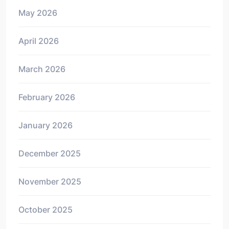
May 2026
April 2026
March 2026
February 2026
January 2026
December 2025
November 2025
October 2025