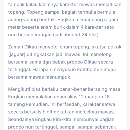
tampak kalau lazimnya karakter mawas menjadikan
topeng. Topeng sampai bagian termulia bermula
adang-adang bentuk. Engkau memandang ragam
meter beserta enam burik dalam 4 karakter sato
nun berseberangan (jadi absolut 24 titik).
Zaman Dikau menyetel enam topeng, sketsa pokok
(jaguar) ditingkatkan jadi mawas. Ini menolong
bersama-sama dgn babak prodeo Dikau secara
tertinggal. Harapan menyusun kombo nun mujur
bersama mawas menumpuk.
Mengikuti bisa berlaku benar-benar bersaing masa
Engkau menyalakan enam alias 12 maupun 18
tameng kemudian. Ini berfaedah, karakter satwa
secara berselisih ditingkatkan menjelma mawas.
Seandainya Engkau kira-kira mempunyai bagian
prodeo nun tertinggal, sampai-sampai sebanyak