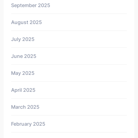
September 2025
August 2025
July 2025
June 2025
May 2025
April 2025
March 2025
February 2025