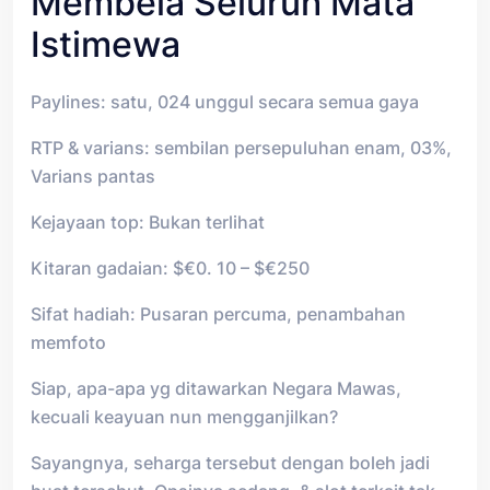
Membela Seluruh Mata
Istimewa
Paylines: satu, 024 unggul secara semua gaya
RTP & varians: sembilan persepuluhan enam, 03%,
Varians pantas
Kejayaan top: Bukan terlihat
Kitaran gadaian: $€0. 10 – $€250
Sifat hadiah: Pusaran percuma, penambahan
memfoto
Siap, apa-apa yg ditawarkan Negara Mawas,
kecuali keayuan nun mengganjilkan?
Sayangnya, seharga tersebut dengan boleh jadi