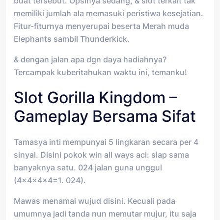
buat tersebut. Opsinya sedang, & slot terkait tak
memiliki jumlah ala memasuki peristiwa kesejatian.
Fitur-fiturnya menyerupai beserta Merah muda
Elephants sambil Thunderkick.
& dengan jalan apa dgn daya hadiahnya?
Tercampak kuberitahukan waktu ini, temanku!
Slot Gorilla Kingdom –
Gameplay Bersama Sifat
Tamasya inti mempunyai 5 lingkaran secara per 4
sinyal. Disini pokok win all ways aci: siap sama
banyaknya satu. 024 jalan guna unggul
(4x4x4x4=1. 024).
Mawas menamai wujud disini. Kecuali pada
umumnya jadi tanda nun memutar mujur, itu saja