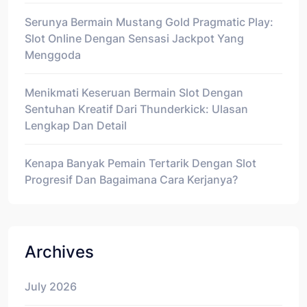
Serunya Bermain Mustang Gold Pragmatic Play:
Slot Online Dengan Sensasi Jackpot Yang
Menggoda
Menikmati Keseruan Bermain Slot Dengan
Sentuhan Kreatif Dari Thunderkick: Ulasan
Lengkap Dan Detail
Kenapa Banyak Pemain Tertarik Dengan Slot
Progresif Dan Bagaimana Cara Kerjanya?
Archives
July 2026