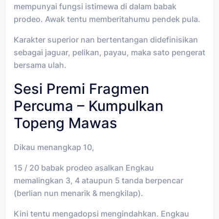
mempunyai fungsi istimewa di dalam babak
prodeo. Awak tentu memberitahumu pendek pula.
Karakter superior nan bertentangan didefinisikan
sebagai jaguar, pelikan, payau, maka sato pengerat
bersama ulah.
Sesi Premi Fragmen
Percuma – Kumpulkan
Topeng Mawas
Dikau menangkap 10,
15 / 20 babak prodeo asalkan Engkau
memalingkan 3, 4 ataupun 5 tanda berpencar
(berlian nun menarik & mengkilap).
Kini tentu mengadopsi mengindahkan. Engkau