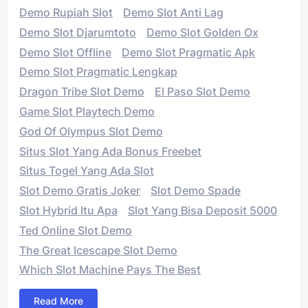
Demo Rupiah Slot
Demo Slot Anti Lag
Demo Slot Djarumtoto
Demo Slot Golden Ox
Demo Slot Offline
Demo Slot Pragmatic Apk
Demo Slot Pragmatic Lengkap
Dragon Tribe Slot Demo
El Paso Slot Demo
Game Slot Playtech Demo
God Of Olympus Slot Demo
Situs Slot Yang Ada Bonus Freebet
Situs Togel Yang Ada Slot
Slot Demo Gratis Joker
Slot Demo Spade
Slot Hybrid Itu Apa
Slot Yang Bisa Deposit 5000
Ted Online Slot Demo
The Great Icescape Slot Demo
Which Slot Machine Pays The Best
Read More