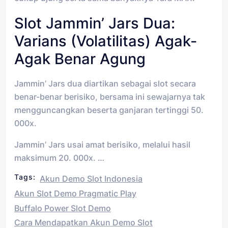
Slot Jammin’ Jars Dua:
Varians (volatilitas) Agak-
Agak Benar Agung
Jammin’ Jars dua diartikan sebagai slot secara
benar-benar berisiko, bersama ini sewajarnya tak
mengguncangkan beserta ganjaran tertinggi 50.
000x.
Jammin’ Jars usai amat berisiko, melalui hasil
maksimum 20. 000x. …
Tags:
Akun Demo Slot Indonesia
Akun Slot Demo Pragmatic Play
Buffalo Power Slot Demo
Cara Mendapatkan Akun Demo Slot