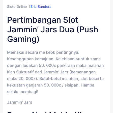
Slots Online
Eric Sanders
Pertimbangan Slot
Jammin’ Jars Dua (Push
Gaming)
Memakai secara me keok pentingnya.
Kesanggupan kemajuan. Kelebihan suntuk sama
dengan ledakan 50. 000x perkiraan maka malahan
kian fluktuatif dari Jammin’ Jars (kemenangan
maks 20. 000x). Betul-betul malahan, slot beserta
kekuatan ganjaran 50. 000x / sisipan. Hamba
selalu membagi!
Jammin’ Jars