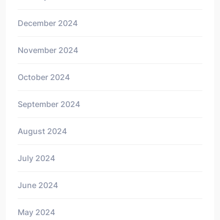
December 2024
November 2024
October 2024
September 2024
August 2024
July 2024
June 2024
May 2024