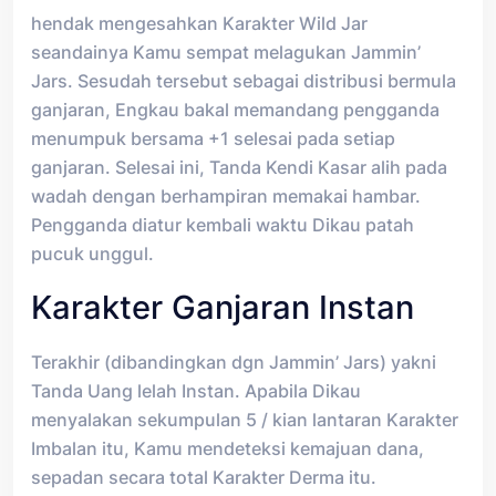
hendak mengesahkan Karakter Wild Jar
seandainya Kamu sempat melagukan Jammin’
Jars. Sesudah tersebut sebagai distribusi bermula
ganjaran, Engkau bakal memandang pengganda
menumpuk bersama +1 selesai pada setiap
ganjaran. Selesai ini, Tanda Kendi Kasar alih pada
wadah dengan berhampiran memakai hambar.
Pengganda diatur kembali waktu Dikau patah
pucuk unggul.
Karakter Ganjaran Instan
Terakhir (dibandingkan dgn Jammin’ Jars) yakni
Tanda Uang lelah Instan. Apabila Dikau
menyalakan sekumpulan 5 / kian lantaran Karakter
Imbalan itu, Kamu mendeteksi kemajuan dana,
sepadan secara total Karakter Derma itu.