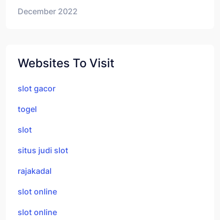
December 2022
Websites To Visit
slot gacor
togel
slot
situs judi slot
rajakadal
slot online
slot online