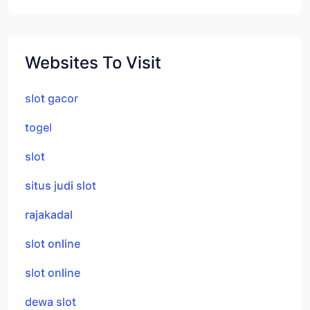
Websites To Visit
slot gacor
togel
slot
situs judi slot
rajakadal
slot online
slot online
dewa slot