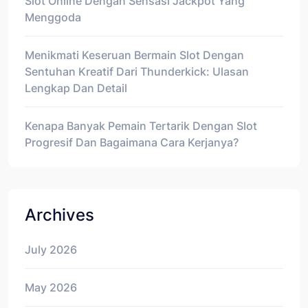
Slot Online Dengan Sensasi Jackpot Yang
Menggoda
Menikmati Keseruan Bermain Slot Dengan
Sentuhan Kreatif Dari Thunderkick: Ulasan
Lengkap Dan Detail
Kenapa Banyak Pemain Tertarik Dengan Slot
Progresif Dan Bagaimana Cara Kerjanya?
Archives
July 2026
May 2026