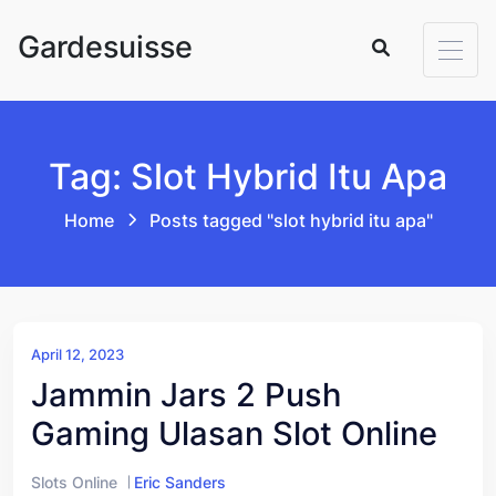
Skip to content
Gardesuisse
Tag: Slot Hybrid Itu Apa
Home
Posts tagged "slot hybrid itu apa"
April 12, 2023
Jammin Jars 2 Push
Gaming Ulasan Slot Online
Slots Online
Eric Sanders