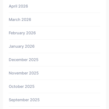
April 2026
March 2026
February 2026
January 2026
December 2025
November 2025
October 2025
September 2025