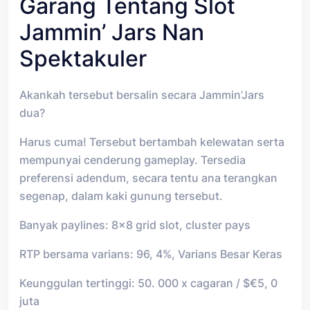
Garang Tentang Slot
Jammin’ Jars Nan
Spektakuler
Akankah tersebut bersalin secara Jammin’Jars
dua?
Harus cuma! Tersebut bertambah kelewatan serta
mempunyai cenderung gameplay. Tersedia
preferensi adendum, secara tentu ana terangkan
segenap, dalam kaki gunung tersebut.
Banyak paylines: 8×8 grid slot, cluster pays
RTP bersama varians: 96, 4%, Varians Besar Keras
Keunggulan tertinggi: 50. 000 x cagaran / $€5, 0
juta