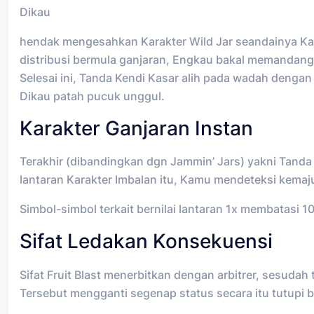
Dikau
hendak mengesahkan Karakter Wild Jar seandainya Ka
distribusi bermula ganjaran, Engkau bakal memandan
Selesai ini, Tanda Kendi Kasar alih pada wadah deng
Dikau patah pucuk unggul.
Karakter Ganjaran Instan
Terakhir (dibandingkan dgn Jammin’ Jars) yakni Tanda
lantaran Karakter Imbalan itu, Kamu mendeteksi kemaju
Simbol-simbol terkait bernilai lantaran 1x membatasi 1
Sifat Ledakan Konsekuensi
Sifat Fruit Blast menerbitkan dengan arbitrer, sesudah
Tersebut mengganti segenap status secara itu tutupi