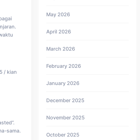
May 2026
bagai
njaran.
April 2026
 waktu
March 2026
February 2026
 / kian
January 2026
December 2025
November 2025
asted”.
ama-sama.
October 2025