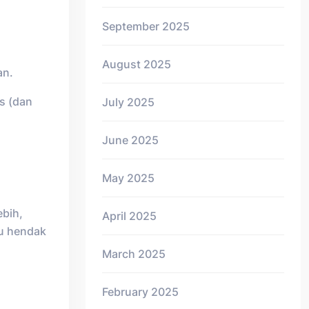
September 2025
August 2025
an.
s (dan
July 2025
June 2025
May 2025
ebih,
April 2025
su hendak
March 2025
February 2025