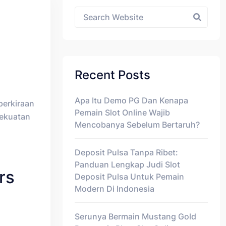
Asides
Recent Posts
Apa Itu Demo PG Dan Kenapa
perkiraan
Pemain Slot Online Wajib
kekuatan
Mencobanya Sebelum Bertaruh?
Deposit Pulsa Tanpa Ribet:
Panduan Lengkap Judi Slot
rs
Deposit Pulsa Untuk Pemain
Modern Di Indonesia
Serunya Bermain Mustang Gold