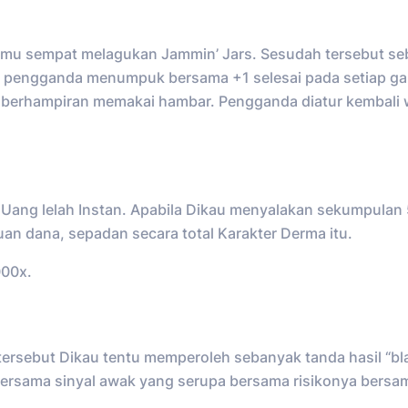
mu sempat melagukan Jammin’ Jars. Sesudah tersebut se
g pengganda menumpuk bersama +1 selesai pada setiap ga
an berhampiran memakai hambar. Pengganda diatur kembali
 Uang lelah Instan. Apabila Dikau menyalakan sekumpulan 5
an dana, sepadan secara total Karakter Derma itu.
000x.
 tersebut Dikau tentu memperoleh sebanyak tanda hasil “bl
 bersama sinyal awak yang serupa bersama risikonya bers