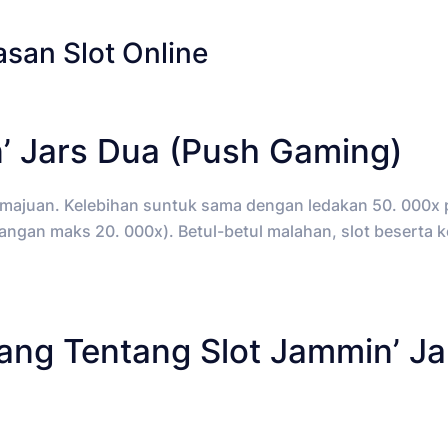
san Slot Online
’ Jars Dua (Push Gaming)
ajuan. Kelebihan suntuk sama dengan ledakan 50. 000x 
nangan maks 20. 000x). Betul-betul malahan, slot beserta 
ang Tentang Slot Jammin’ Ja