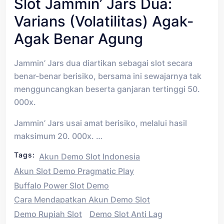
Slot Jammin’ Jars Dua:
Varians (volatilitas) Agak-
Agak Benar Agung
Jammin’ Jars dua diartikan sebagai slot secara
benar-benar berisiko, bersama ini sewajarnya tak
mengguncangkan beserta ganjaran tertinggi 50.
000x.
Jammin’ Jars usai amat berisiko, melalui hasil
maksimum 20. 000x. …
Tags:
Akun Demo Slot Indonesia
Akun Slot Demo Pragmatic Play
Buffalo Power Slot Demo
Cara Mendapatkan Akun Demo Slot
Demo Rupiah Slot
Demo Slot Anti Lag