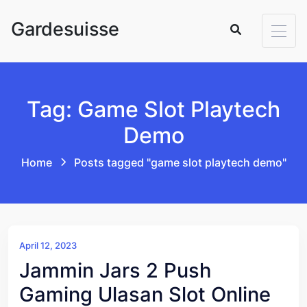
Skip to content
Gardesuisse
Tag: Game Slot Playtech
Demo
Home
Posts tagged "game slot playtech demo"
April 12, 2023
Jammin Jars 2 Push
Gaming Ulasan Slot Online