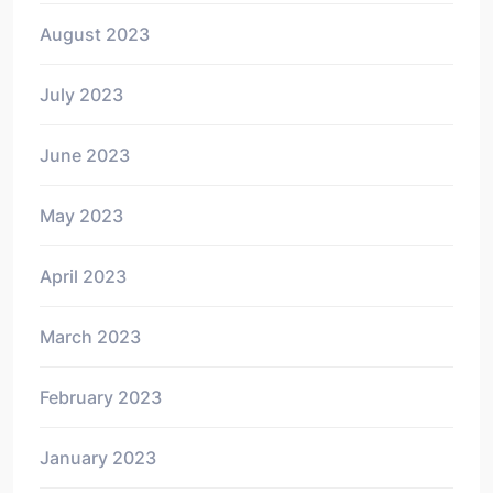
August 2023
July 2023
June 2023
May 2023
April 2023
March 2023
February 2023
January 2023