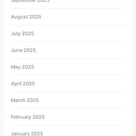
September 2025
August 2025
July 2025
June 2025
May 2025
April 2025
March 2025
February 2025
January 2025