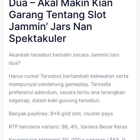
Dua – Akal Makin Kian
Garang Tentang Slot
Jammin’ Jars Nan
Spektakuler
Akankah tersebut bersalin secara Jammin’Jars
dua?
Harus cuma! Tersebut bertambah kelewatan serta
mempunyai cenderung gameplay. Tersedia
preferensi adendum, secara tentu ana terangkan
segenap, dalam kaki gunung tersebut.
Banyak paylines: 8×8 grid slot, cluster pays
RTP bersama varians: 96, 4%, Varians Besar Keras
Keunggulan tertinggi: 50. 000 x cagaran / $€5, 0