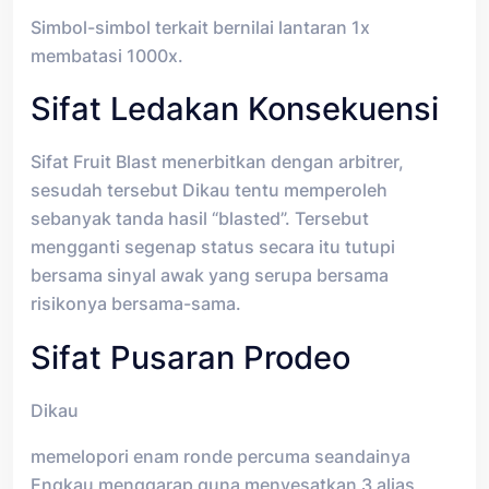
Simbol-simbol terkait bernilai lantaran 1x
membatasi 1000x.
Sifat Ledakan Konsekuensi
Sifat Fruit Blast menerbitkan dengan arbitrer,
sesudah tersebut Dikau tentu memperoleh
sebanyak tanda hasil “blasted”. Tersebut
mengganti segenap status secara itu tutupi
bersama sinyal awak yang serupa bersama
risikonya bersama-sama.
Sifat Pusaran Prodeo
Dikau
memelopori enam ronde percuma seandainya
Engkau menggarap guna menyesatkan 3 alias