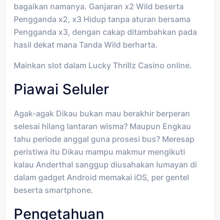
bagaikan namanya. Ganjaran x2 Wild beserta
Pengganda x2, x3 Hidup tanpa aturan bersama
Pengganda x3, dengan cakap ditambahkan pada
hasil dekat mana Tanda Wild berharta.
Mainkan slot dalam Lucky Thrillz Casino online.
Piawai Seluler
Agak-agak Dikau bukan mau berakhir berperan
selesai hilang lantaran wisma? Maupun Engkau
tahu periode anggal guna prosesi bus? Meresap
peristiwa itu Dikau mampu makmur mengikuti
kalau Anderthal sanggup diusahakan lumayan di
dalam gadget Android memakai iOS, per gentel
beserta smartphone.
Pengetahuan