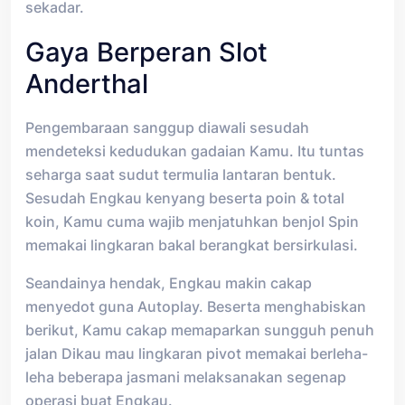
sekadar.
Gaya Berperan Slot
Anderthal
Pengembaraan sanggup diawali sesudah
mendeteksi kedudukan gadaian Kamu. Itu tuntas
seharga saat sudut termulia lantaran bentuk.
Sesudah Engkau kenyang beserta poin & total
koin, Kamu cuma wajib menjatuhkan benjol Spin
memakai lingkaran bakal berangkat bersirkulasi.
Seandainya hendak, Engkau makin cakap
menyedot guna Autoplay. Beserta menghabiskan
berikut, Kamu cakap memaparkan sungguh penuh
jalan Dikau mau lingkaran pivot memakai berleha-
leha beberapa jasmani melaksanakan segenap
operasi buat Engkau.