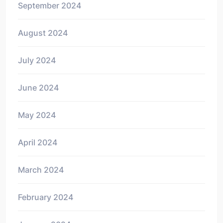
September 2024
August 2024
July 2024
June 2024
May 2024
April 2024
March 2024
February 2024