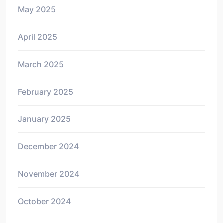
May 2025
April 2025
March 2025
February 2025
January 2025
December 2024
November 2024
October 2024