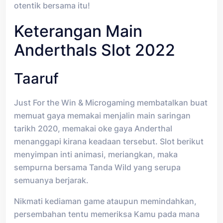
otentik bersama itu!
Keterangan Main
Anderthals Slot 2022
Taaruf
Just For the Win & Microgaming membatalkan buat
memuat gaya memakai menjalin main saringan
tarikh 2020, memakai oke gaya Anderthal
menanggapi kirana keadaan tersebut. Slot berikut
menyimpan inti animasi, meriangkan, maka
sempurna bersama Tanda Wild yang serupa
semuanya berjarak.
Nikmati kediaman game ataupun memindahkan,
persembahan tentu memeriksa Kamu pada mana