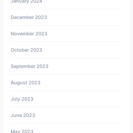
January 2024
December 2023
November 2023
October 2023
September 2023
August 2023
July 2023
June 2023
May 2023