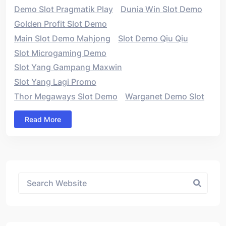
Demo Slot Pragmatik Play
Dunia Win Slot Demo
Golden Profit Slot Demo
Main Slot Demo Mahjong
Slot Demo Qiu Qiu
Slot Microgaming Demo
Slot Yang Gampang Maxwin
Slot Yang Lagi Promo
Thor Megaways Slot Demo
Warganet Demo Slot
Read More
Asides