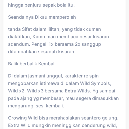
hingga penjuru sepak bola itu.
Seandainya Dikau memperoleh
tanda Sifat dalam lilitan, yang tidak cuman
diaktifkan, Kamu mau membaca besar kisaran
adendum. Pengali 1x bersama 2x sanggup
ditambahkan sesudah kisaran.
Balik berbalik Kembali
Di dalam jasmani unggul, karakter re spin
mengobarkan istimewa di dalam Wild Symbols,
Wild x2, Wild x3 bersama Extra Wilds. Yg sampai
pada ajang yg membesar, mau segera dimasukkan
mengarungi sesi kembali.
Growing Wild bisa merahasiakan seantero gelung.
Extra Wild mungkin meninggikan cenderung wild,