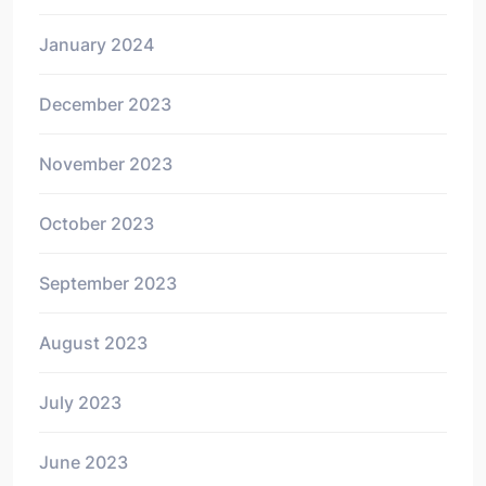
January 2024
December 2023
November 2023
October 2023
September 2023
August 2023
July 2023
June 2023