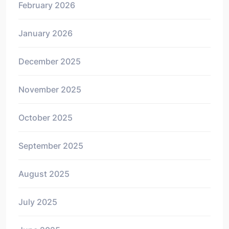
February 2026
January 2026
December 2025
November 2025
October 2025
September 2025
August 2025
July 2025