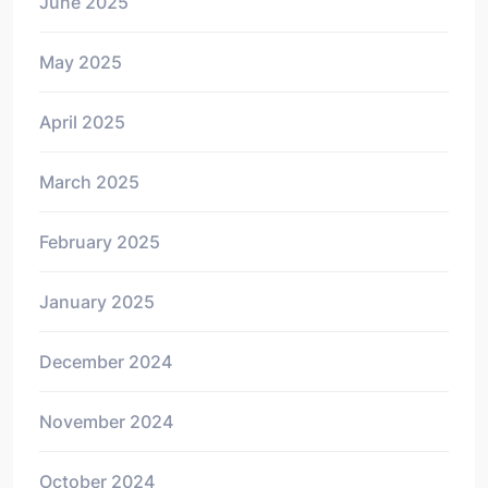
June 2025
May 2025
April 2025
March 2025
February 2025
January 2025
December 2024
November 2024
October 2024