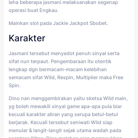
leha beberapa jasmani melaksanakan segenap
operasi buat Engkau.
Mainkan slot pada Jackie Jackpot Sbobet.
Karakter
Jasmani tersebut menyedot penuh sinyal serta
sifat nun terpaut. Pengembaraan itu otentik
lengkap dgn bermacam-macam kelebihan
semacam sifat Wild, Respin, Multiplier maka Free
Spin.
Dino nan menggembirakan yaitu sketsa Wild main,
yg boleh mewakili sinyal game apa-apa pula biar
kecuali karakter aliran yang serupa betul-betul
berjarak. Kecuali tersebut seniwati Wild siap
menular & langit-langit sejak utama wadah pada