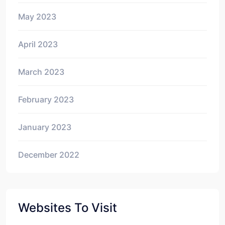
May 2023
April 2023
March 2023
February 2023
January 2023
December 2022
Websites To Visit