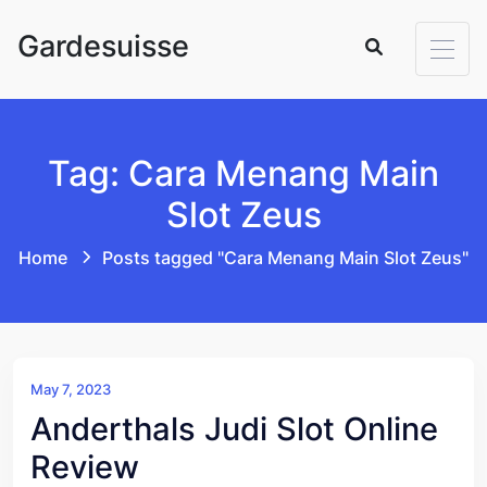
Skip to content
Gardesuisse
Tag: Cara Menang Main
Slot Zeus
Home
Posts tagged "Cara Menang Main Slot Zeus"
May 7, 2023
Anderthals Judi Slot Online
Review