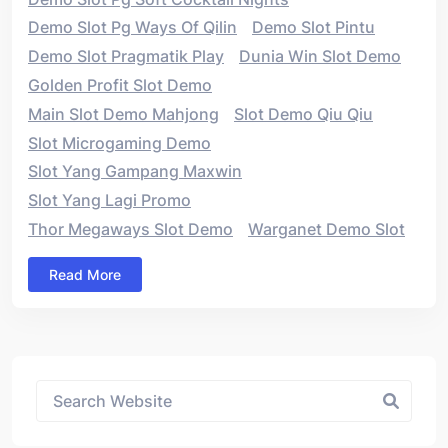
Demo Slot Pg Ways Of Qilin
Demo Slot Pintu
Demo Slot Pragmatik Play
Dunia Win Slot Demo
Golden Profit Slot Demo
Main Slot Demo Mahjong
Slot Demo Qiu Qiu
Slot Microgaming Demo
Slot Yang Gampang Maxwin
Slot Yang Lagi Promo
Thor Megaways Slot Demo
Warganet Demo Slot
Read More
Asides