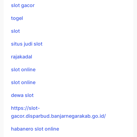
slot gacor
togel
slot
situs judi slot
rajakadal
slot online
slot online
dewa slot
https://slot-
gacor.disparbud.banjarnegarakab.go.id/
habanero slot online