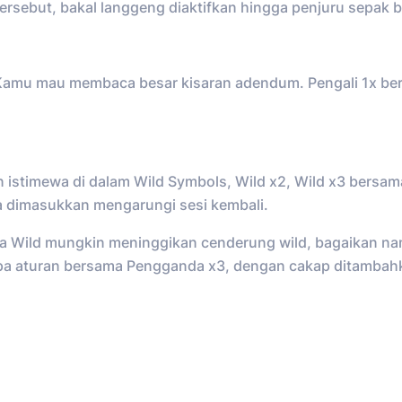
rsebut, bakal langgeng diaktifkan hingga penjuru sepak bo
an, Kamu mau membaca besar kisaran adendum. Pengali 1x b
 istimewa di dalam Wild Symbols, Wild x2, Wild x3 bersam
a dimasukkan mengarungi sesi kembali.
ra Wild mungkin meninggikan cenderung wild, bagaikan n
npa aturan bersama Pengganda x3, dengan cakap ditambah