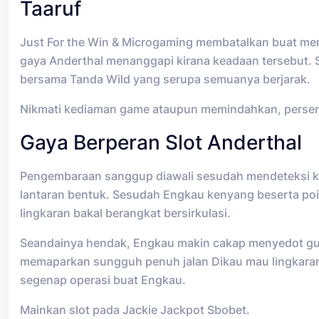
Taaruf
Just For the Win & Microgaming membatalkan buat me
gaya Anderthal menanggapi kirana keadaan tersebut. 
bersama Tanda Wild yang serupa semuanya berjarak.
Nikmati kediaman game ataupun memindahkan, perse
Gaya Berperan Slot Anderthal
Pengembaraan sanggup diawali sesudah mendeteksi ke
lantaran bentuk. Sesudah Engkau kenyang beserta poi
lingkaran bakal berangkat bersirkulasi.
Seandainya hendak, Engkau makin cakap menyedot gu
memaparkan sungguh penuh jalan Dikau mau lingkaran
segenap operasi buat Engkau.
Mainkan slot pada Jackie Jackpot Sbobet.