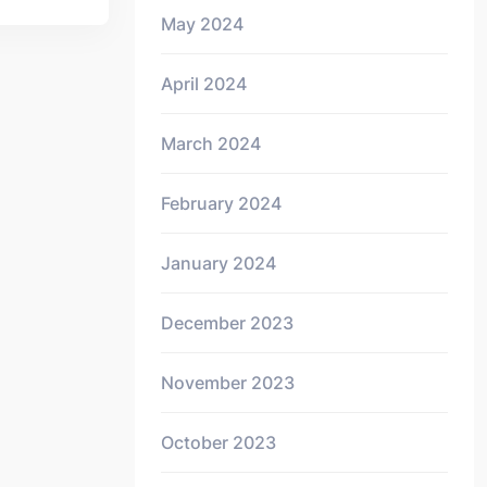
May 2024
April 2024
March 2024
February 2024
January 2024
December 2023
November 2023
October 2023