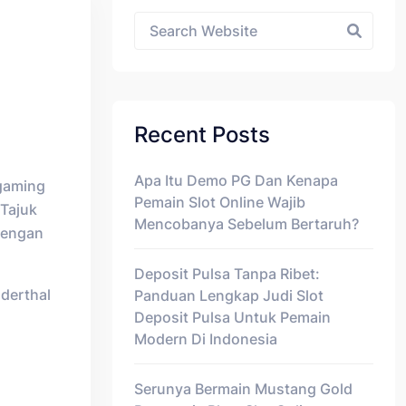
Asides
Recent Posts
Apa Itu Demo PG Dan Kenapa
ogaming
Pemain Slot Online Wajib
 Tajuk
Mencobanya Sebelum Bertaruh?
dengan
Deposit Pulsa Tanpa Ribet:
derthal
Panduan Lengkap Judi Slot
Deposit Pulsa Untuk Pemain
Modern Di Indonesia
Serunya Bermain Mustang Gold