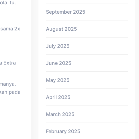
la itu.
September 2025
ersama 2x
August 2025
July 2025
a Extra
June 2025
May 2025
amanya.
kan pada
April 2025
March 2025
February 2025