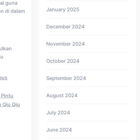
al guna
January 2025
n di dalam
December 2024
November 2024
ulkan
au
October 2024
eus
September 2024
August 2024
 Pintu
 Qiu Qiu
July 2024
June 2024