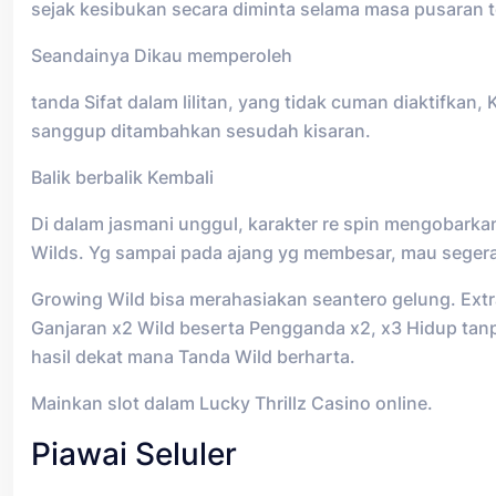
sejak kesibukan secara diminta selama masa pusaran te
Seandainya Dikau memperoleh
tanda Sifat dalam lilitan, yang tidak cuman diaktifk
sanggup ditambahkan sesudah kisaran.
Balik berbalik Kembali
Di dalam jasmani unggul, karakter re spin mengobarkan
Wilds. Yg sampai pada ajang yg membesar, mau seger
Growing Wild bisa merahasiakan seantero gelung. Ext
Ganjaran x2 Wild beserta Pengganda x2, x3 Hidup ta
hasil dekat mana Tanda Wild berharta.
Mainkan slot dalam Lucky Thrillz Casino online.
Piawai Seluler