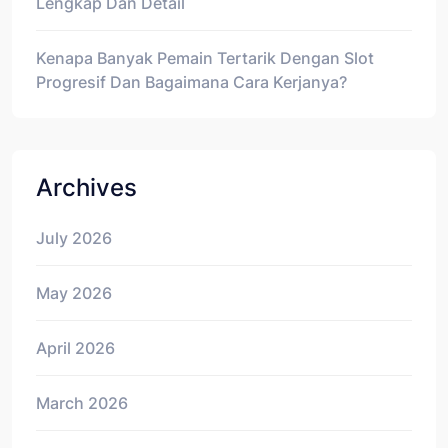
Lengkap Dan Detail
Kenapa Banyak Pemain Tertarik Dengan Slot
Progresif Dan Bagaimana Cara Kerjanya?
Archives
July 2026
May 2026
April 2026
March 2026