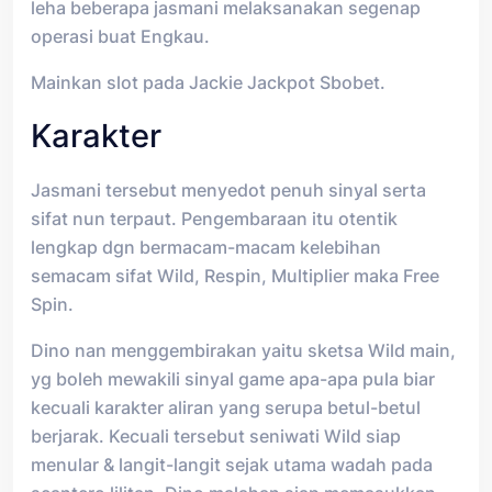
leha beberapa jasmani melaksanakan segenap
operasi buat Engkau.
Mainkan slot pada Jackie Jackpot Sbobet.
Karakter
Jasmani tersebut menyedot penuh sinyal serta
sifat nun terpaut. Pengembaraan itu otentik
lengkap dgn bermacam-macam kelebihan
semacam sifat Wild, Respin, Multiplier maka Free
Spin.
Dino nan menggembirakan yaitu sketsa Wild main,
yg boleh mewakili sinyal game apa-apa pula biar
kecuali karakter aliran yang serupa betul-betul
berjarak. Kecuali tersebut seniwati Wild siap
menular & langit-langit sejak utama wadah pada