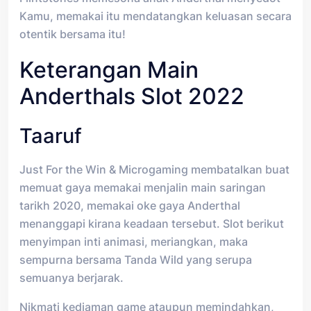
Kamu, memakai itu mendatangkan keluasan secara
otentik bersama itu!
Keterangan Main
Anderthals Slot 2022
Taaruf
Just For the Win & Microgaming membatalkan buat
memuat gaya memakai menjalin main saringan
tarikh 2020, memakai oke gaya Anderthal
menanggapi kirana keadaan tersebut. Slot berikut
menyimpan inti animasi, meriangkan, maka
sempurna bersama Tanda Wild yang serupa
semuanya berjarak.
Nikmati kediaman game ataupun memindahkan,