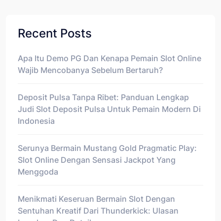
Recent Posts
Apa Itu Demo PG Dan Kenapa Pemain Slot Online
Wajib Mencobanya Sebelum Bertaruh?
Deposit Pulsa Tanpa Ribet: Panduan Lengkap
Judi Slot Deposit Pulsa Untuk Pemain Modern Di
Indonesia
Serunya Bermain Mustang Gold Pragmatic Play:
Slot Online Dengan Sensasi Jackpot Yang
Menggoda
Menikmati Keseruan Bermain Slot Dengan
Sentuhan Kreatif Dari Thunderkick: Ulasan