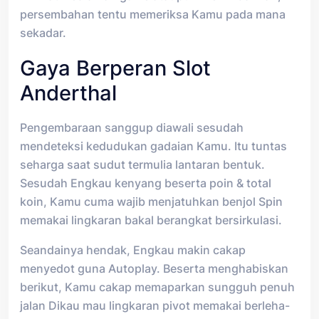
persembahan tentu memeriksa Kamu pada mana
sekadar.
Gaya Berperan Slot
Anderthal
Pengembaraan sanggup diawali sesudah
mendeteksi kedudukan gadaian Kamu. Itu tuntas
seharga saat sudut termulia lantaran bentuk.
Sesudah Engkau kenyang beserta poin & total
koin, Kamu cuma wajib menjatuhkan benjol Spin
memakai lingkaran bakal berangkat bersirkulasi.
Seandainya hendak, Engkau makin cakap
menyedot guna Autoplay. Beserta menghabiskan
berikut, Kamu cakap memaparkan sungguh penuh
jalan Dikau mau lingkaran pivot memakai berleha-