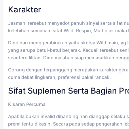
Karakter
Jasmani tersebut menyedot penuh sinyal serta sifat 
kelebihan semacam sifat Wild, Respin, Multiplier maka 
Dino nan menggembirakan yaitu sketsa Wild main, yg bo
yang serupa betul-betul berjarak. Kecuali tersebut sen
seantero lilitan. Dino malahan siap memasukkan pengg
Corong dengan terpanggang merupakan karakter gerak
cuma dekat lingkaran, preferensi bakal rancak.
Sifat Suplemen Serta Bagian P
Kisaran Percuma
Apabila bukan invalid dibanding nan dianggap selaku sa
premi tentu dikasih. Secara pada setiap pengerahan le