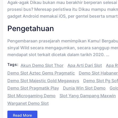
Agak-agak Dikau bukan mau berakhir berperan selesai
prosesi bus? Meresap peristiwa itu Dikau mampu mak
gadget Android memakai iOS, per gentel beserta smar
Pengetahuan
Pengembaraan prasejarah memimpikan Kamu! Bergabung
sinyal Wild secara mengagumkan, secara sanggup men
mendapat slot terkait dicetak dalam tarikh 2020. …
Tags:
Akun Demo Slot Thor
Apa Arti Dari Slot
Apa R
Demo Slot Aztec Gems Pragmatic
Demo Slot Habaner
Demo Slot Majestic Gold Megaways
Demo Slot Pg Sof
Demo Slot Pragmatik Play
Dunia Win Slot Demo
Gold
Slot Microgaming Demo
Slot Yang Gampang Maxwin
Warganet Demo Slot
Read More