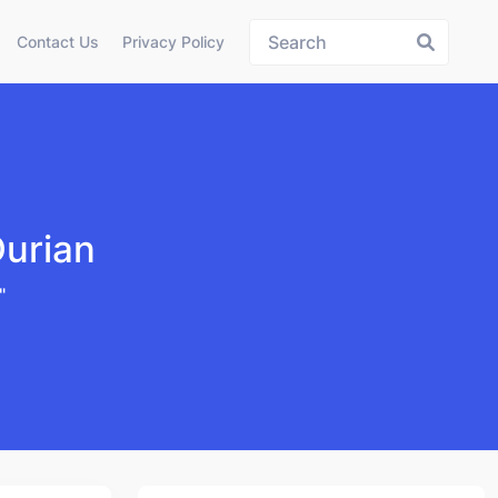
Contact Us
Privacy Policy
urian
"