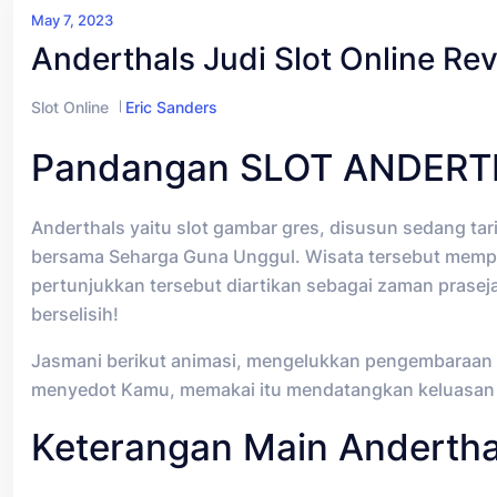
May 7, 2023
Anderthals Judi Slot Online Re
Slot Online
Eric Sanders
Pandangan SLOT ANDERT
Anderthals yaitu slot gambar gres, disusun sedang t
bersama Seharga Guna Unggul. Wisata tersebut mempun
pertunjukkan tersebut diartikan sebagai zaman pras
berselisih!
Jasmani berikut animasi, mengelukkan pengembaraan 
menyedot Kamu, memakai itu mendatangkan keluasan s
Keterangan Main Andertha