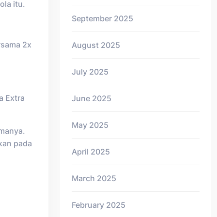
la itu.
September 2025
ersama 2x
August 2025
July 2025
a Extra
June 2025
May 2025
amanya.
kan pada
April 2025
March 2025
February 2025