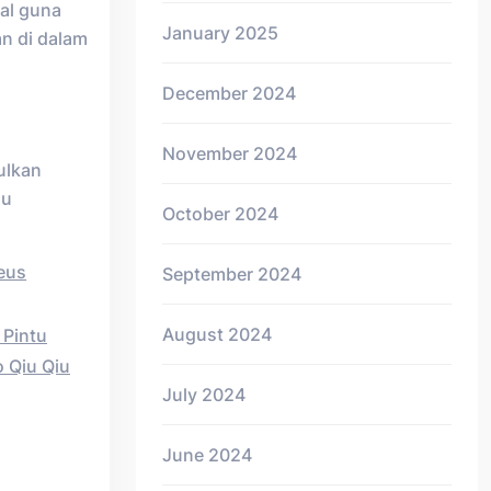
al guna
January 2025
n di dalam
December 2024
November 2024
ulkan
au
October 2024
eus
September 2024
August 2024
 Pintu
 Qiu Qiu
July 2024
June 2024