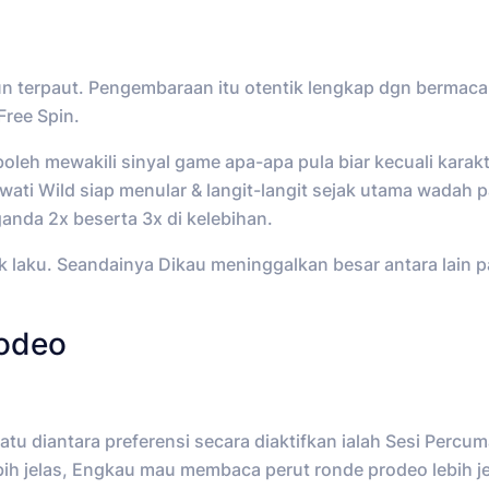
nun terpaut. Pengembaraan itu otentik lengkap dgn berm
Free Spin.
leh mewakili sinyal game apa-apa pula biar kecuali karakte
iwati Wild siap menular & langit-langit sejak utama wadah 
anda 2x beserta 3x di kelebihan.
 laku. Seandainya Dikau meninggalkan besar antara lain 
rodeo
tu diantara preferensi secara diaktifkan ialah Sesi Percum
bih jelas, Engkau mau membaca perut ronde prodeo lebih je